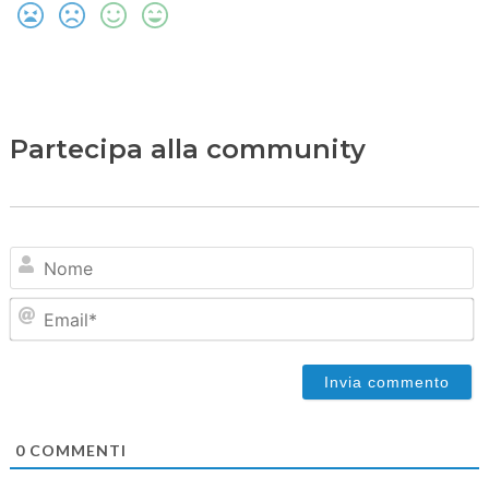
Partecipa alla community
N
Em
0
COMMENTI