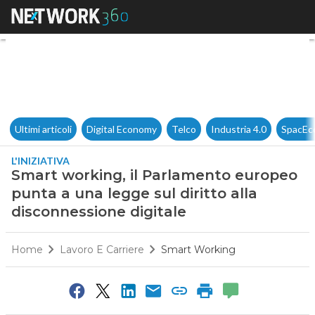
Smart working, il Parlamento 
Ultimi articoli
Digital Economy
Telco
Industria 4.0
SpacEc
L'INIZIATIVA
Smart working, il Parlamento europeo
punta a una legge sul diritto alla
disconnessione digitale
Home
Lavoro E Carriere
Smart Working