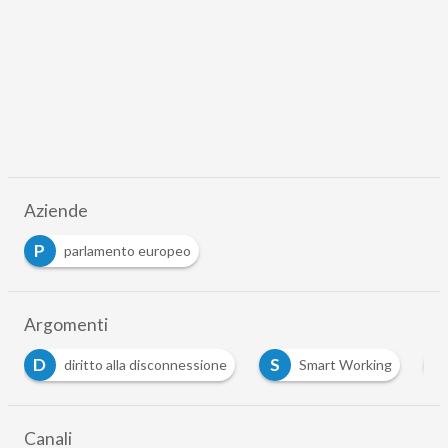
Aziende
P
parlamento europeo
Argomenti
D
S
T
diritto alla disconnessione
Smart Working
Canali