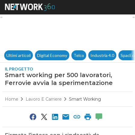
Smart working per 500 lavorat
Ultimi articoli
Digital Economy
Telco
Industria 4.0
SpacEc
IL PROGETTO
Smart working per 500 lavoratori,
Ferrovie avvia la sperimentazione
Home
Lavoro E Carriere
Smart Working