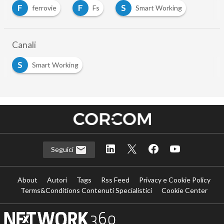
F
F
S
ferrovie
Fs
Smart Working
…
Canali
S
Smart Working
Seguici
About
Autori
Tags
Rss Feed
Privacy e Cookie Policy
Terms&Conditions Contenuti Specialistici
Cookie Center