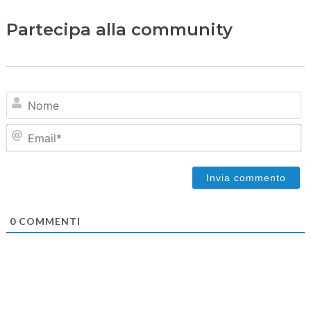
Partecipa alla community
N
Em
0
COMMENTI