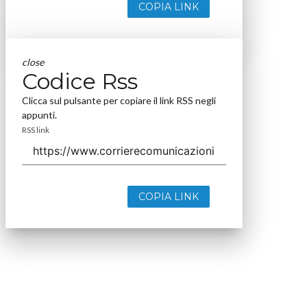
COPIA LINK
close
Codice Rss
Clicca sul pulsante per copiare il link RSS negli
appunti.
RSS link
COPIA LINK