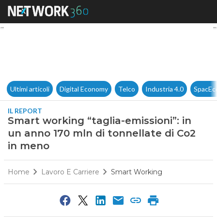
Smart working “taglia-emissio
Ultimi articoli
Digital Economy
Telco
Industria 4.0
SpacEc
IL REPORT
Smart working “taglia-emissioni”: in
un anno 170 mln di tonnellate di Co2
in meno
Home
Lavoro E Carriere
Smart Working