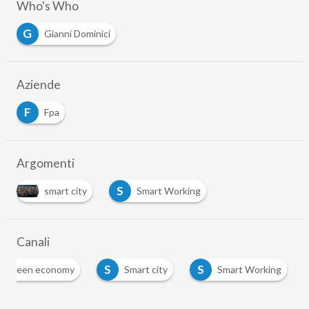
Who's Who
G
Gianni Dominici
Aziende
F
Fpa
Argomenti
S
smart city
Smart Working
…
Canali
S
S
Green economy
Smart city
Smart Working
…