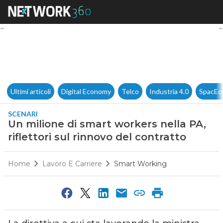
Un milione di smart workers ne
Ultimi articoli
Digital Economy
Telco
Industria 4.0
SpacEc
SCENARI
Un milione di smart workers nella PA,
riflettori sul rinnovo del contratto
Home
Lavoro E Carriere
Smart Working