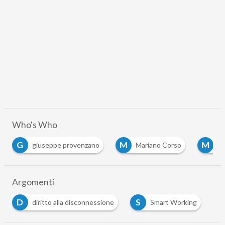
Who's Who
G
M
M
giuseppe provenzano
Mariano Corso
ma
Argomenti
D
S
diritto alla disconnessione
Smart Working