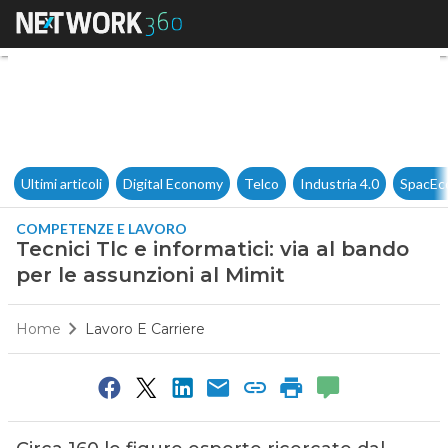
Tecnici Tlc e informatici: via 
Ultimi articoli
Digital Economy
Telco
Industria 4.0
SpacEc
COMPETENZE E LAVORO
Tecnici Tlc e informatici: via al bando
per le assunzioni al Mimit
Home
Lavoro E Carriere