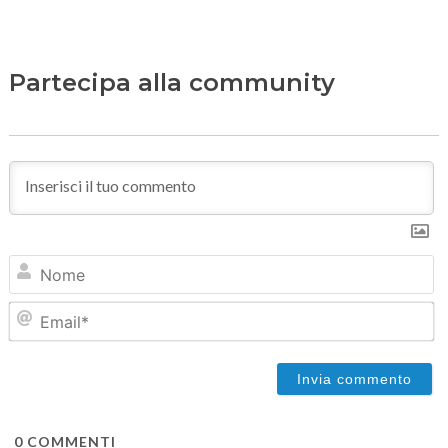
Partecipa alla community
N
Em
0
COMMENTI