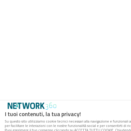
I tuoi contenuti, la tua privacy!
Su questo sito utilizziamo cookie tecnici necessari alla navigazione e funzionali 
per facilitare le interazioni con le nostre funzionalità social e per consentirti di 
Puoi esprimere il tuo consenso cliccando su ACCETTA TUTTI I COOKIE. Chiudendo 