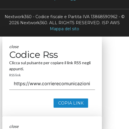
Nextwork360 - Codice fiscale e Partita IVA 13868590962 - ©
2026 Nextwork360. ALL RIGHTS RESERVED. ISP AWS
Mappa del sito
close
Codice Rss
Clicca sul pulsante per copiare il link RSS negli
appunti.
RSS link
COPIA LINK
close