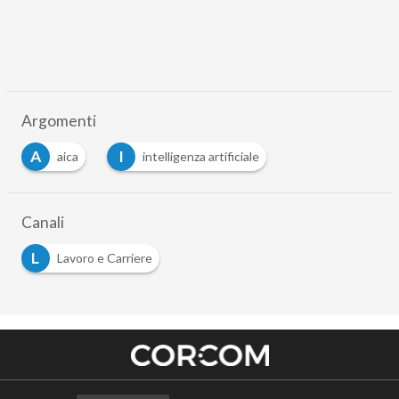
Argomenti
A
I
aica
intelligenza artificiale
Canali
L
Lavoro e Carriere