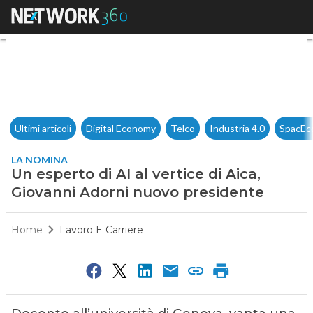
Un esperto di AI al vertice di
Ultimi articoli
Digital Economy
Telco
Industria 4.0
SpacEc
LA NOMINA
Un esperto di AI al vertice di Aica,
Giovanni Adorni nuovo presidente
Home
Lavoro E Carriere