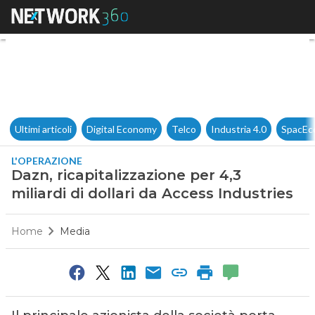
Dazn, ricapitalizzazione per 4,
Ultimi articoli
Digital Economy
Telco
Industria 4.0
SpacEc
L'OPERAZIONE
Dazn, ricapitalizzazione per 4,3
miliardi di dollari da Access Industries
Home
Media