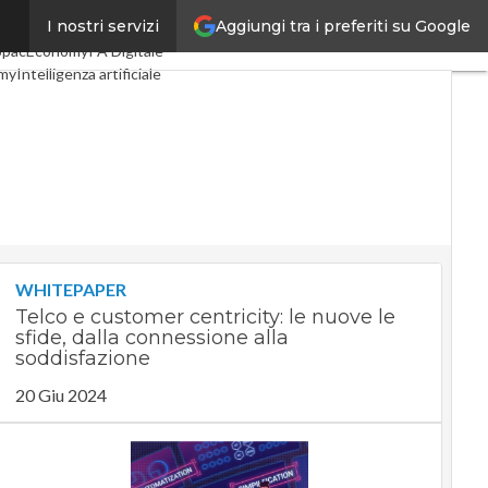
Aggiungi tra i preferiti su Google
I nostri servizi
Digital Economy
Telco
SpacEconomy
PA Digitale
my
Intelligenza artificiale
te
Le Guide di CorCom
cy
WHITEPAPER
Telco e customer centricity: le nuove le
sfide, dalla connessione alla
soddisfazione
20 Giu 2024