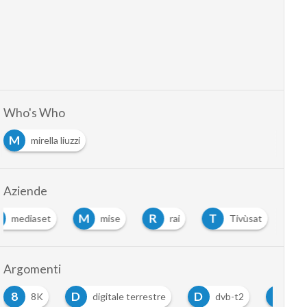
Who's Who
M
mirella liuzzi
Aziende
M
M
R
T
mediaset
mise
rai
Tivùsat
Argomenti
8
D
D
H
8K
digitale terrestre
dvb-t2
Hd