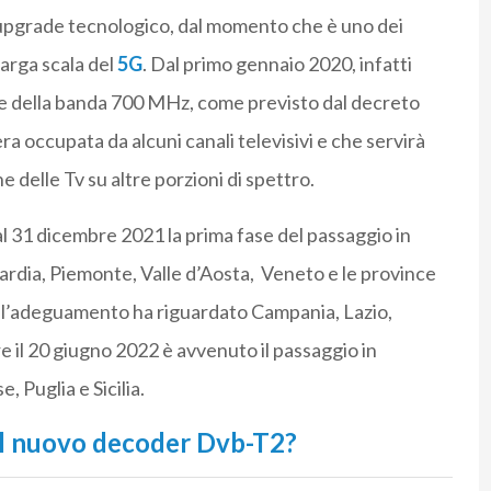
upgrade tecnologico, dal momento che è uno dei
larga scala del
5G
. Dal primo gennaio 2020, infatti
enze della banda 700 MHz, come previsto dal decreto
ra occupata da alcuni canali televisivi e che servirà
delle Tv su altre porzioni di spettro.
al 31 dicembre 2021 la prima fase del passaggio in
ardia, Piemonte, Valle d’Aosta, Veneto e le province
2 l’adeguamento ha riguardato Campania, Lazio,
 il 20 giugno 2022 è avvenuto il passaggio in
, Puglia e Sicilia.
il nuovo decoder Dvb-T2?