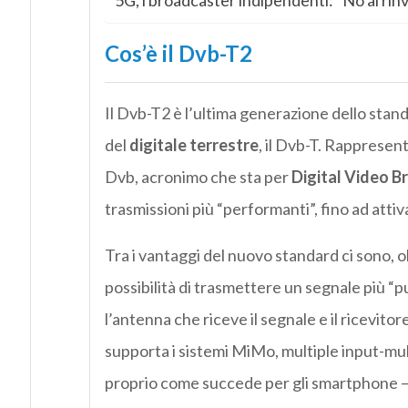
5G, i broadcaster indipendenti: “No ai rinv
Cos’è il Dvb-T2
Il Dvb-T2 è l’ultima generazione dello stan
del
digitale terrestre
, il Dvb-T. Rappresent
Dvb, acronimo che sta per
Digital Video B
trasmissioni più “performanti”, fino ad attiva
Tra i vantaggi del nuovo standard ci sono, olt
possibilità di trasmettere un segnale più “p
l’antenna che riceve il segnale e il ricevito
supporta i sistemi MiMo, multiple input-mu
proprio come succede per gli smartphone – di 