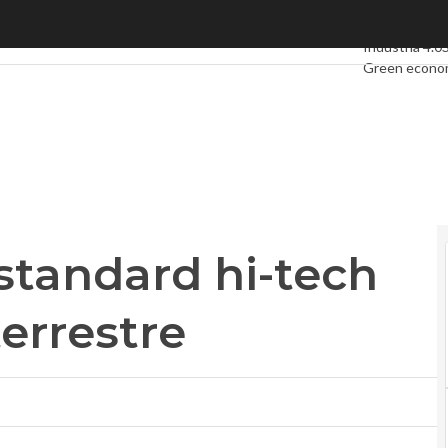
andard hi-tech della Tv digitale terrestre
Ultimi articoli
Industria 4.0
Green econo
Videointervis
Podcast
Priva
 standard hi-tech
terrestre