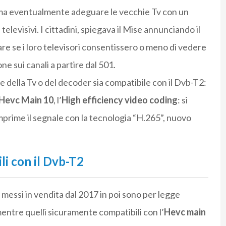
ma eventualmente adeguare le vecchie Tv con un
evisivi. I cittadini, spiegava il Mise annunciando il
e se i loro televisori consentissero o meno di vedere
ne sui canali a partire dal 501.
ore della Tv o del decoder sia compatibile con il Dvb-T2:
Hevc Main 10
, l’
High efficiency video coding
: si
omprime il segnale con la tecnologia “H.265”, nuovo
li con il Dvb-T2
i messi in vendita dal 2017 in poi sono per legge
mentre quelli sicuramente compatibili con l’
Hevc main