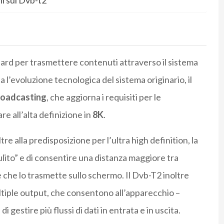
ii sul Dvb-t2”
dard per trasmettere contenuti attraverso il sistema
a l’evoluzione tecnologica del sistema originario, il
roadcasting
, che aggiorna i requisiti per le
re all’alta definizione in
8K
.
re alla predisposizione per l’ultra high definition, la
ulito” e di consentire una distanza maggiore tra
re che lo trasmette sullo schermo. Il Dvb-T2 inoltre
ltiple output, che consentono all’apparecchio –
gestire più flussi di dati in entrata e in uscita.