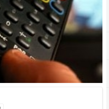
5
5g
i