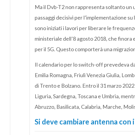
Ma il Dvb-T2 non rappresenta soltanto un 
passaggi decisivi per l’implementazione su 
sono iniziati i lavori per liberare le frequ
ministeriale dell’8 agosto 2018, che finora e
per il 5G. Questo comporterà una migrazione 
Il calendario per lo switch-off prevedeva d
Emilia Romagna, Friuli Venezia Giulia, Lomb
di Trento e Bolzano. Entro il 31 marzo 202
Liguria, Sardegna, Toscana e Umbria, mentre
Abruzzo, Basilicata, Calabria, Marche, Molise
Si deve cambiare antenna con 