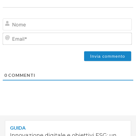
N
Em
0
COMMENTI
GUIDA
Innovazione digitale e obiettivi ESG: un