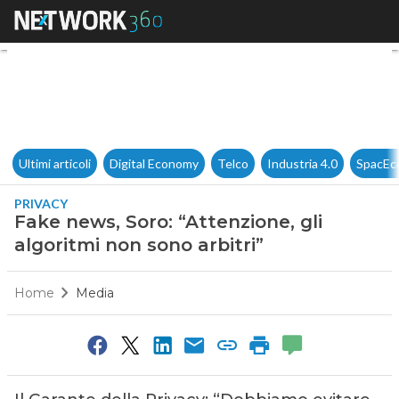
Fake news, Soro: “Attenzione, 
Ultimi articoli
Digital Economy
Telco
Industria 4.0
SpacEc
PRIVACY
Fake news, Soro: “Attenzione, gli
algoritmi non sono arbitri”
Home
Media