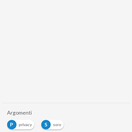
Argomenti
P
S
privacy
soro