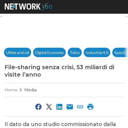
File-sharing senza crisi, 53 mil
Ultimi articoli
Digital Economy
Telco
Industria 4.0
SpacEc
File-sharing senza crisi, 53 miliardi di
visite l’anno
Home
Media
Il dato da uno studio commissionato dalla