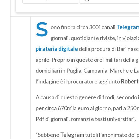
S
ono finora circa 300 i canali
Telegra
giornali, quotidiani e riviste, in violaz
pirateria digitale
della procura di Bari nas
aprile. Proprio in queste ore i militari dell
domiciliari in Puglia, Campania, Marche e La
l’indagine è il procuratore aggiunto
Robert
A causa di questo genere di frodi, secondo i 
per circa 670mila euro al giorno, pari a 250 m
Pdf di giornali, romanzi e testi universitari.
“Sebbene
Telegram
tuteli l’anonimato dei p