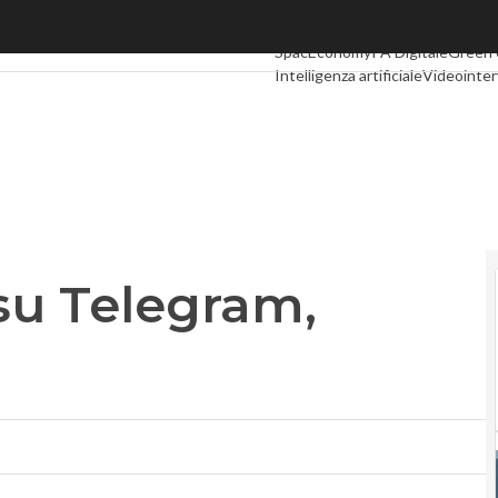
u Telegram, chiusi 300 canali
Ultimi articoli
Digital Economy
Te
SpacEconomy
PA Digitale
Green
Intelligenza artificiale
Videointer
Podcast
Privacy
 su Telegram,