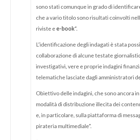
sono stati comunque in grado di identificare a
che a vario titolo sono risultati coinvolti nel
riviste e
e-book
“.
L’identificazione degli indagati è stata possi
collaborazione di alcune testate giornalisti
investigativi, vere e proprie indagini finanz
telematiche lasciate dagli amministratori dei 
Obiettivo delle indagini, che sono ancora in
modalità di distribuzione illecita dei conten
e, in particolare, sulla piattaforma di mess
pirateria multimediale”.