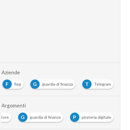
Aziende
F
G
T
fieg
guardia di finanza
Telegram
Argomenti
G
P
autore
guardia di finanza
pirateria digitale