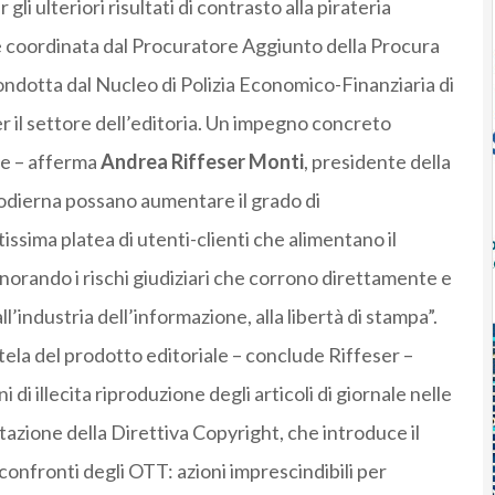
i ulteriori risultati di contrasto alla pirateria
ne coordinata dal Procuratore Aggiunto della Procura
condotta dal Nucleo di Polizia Economico-Finanziaria di
er il settore dell’editoria. Un impegno concreto
ore – afferma
Andrea Riffeser Monti
, presidente della
odierna possano aumentare il grado di
tissima platea di utenti-clienti che alimentano il
gnorando i rischi giudiziari che corrono direttamente e
’industria dell’informazione, alla libertà di stampa”.
tela del prodotto editoriale – conclude Riffeser –
i illecita riproduzione degli articoli di giornale nelle
zione della Direttiva Copyright, che introduce il
i confronti degli OTT: azioni imprescindibili per