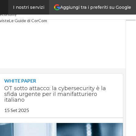
Aggiungi tra i preferiti su Google
I nostri servizi
lco
Industria 4.0
 economy
viste
Le Guide di CorCom
WHITE PAPER
OT sotto attacco: la cybersecurity è la
sfida urgente per il manifatturiero
italiano
15 Set 2025