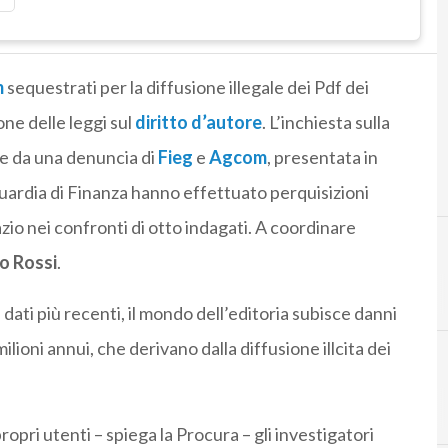
m
sequestrati per la diffusione illegale dei Pdf dei
ione delle leggi sul
diritto d’autore
. L’inchiesta sulla
ce da una denuncia di
Fieg
e
Agcom
, presentata in
a guardia di Finanza hanno effettuato perquisizioni
zio nei confronti di otto indagati. A coordinare
o Rossi
.
A
agcom
dati più recenti, il mondo dell’editoria subisce danni
ilioni annui, che derivano dalla diffusione illcita dei
D
diritto d'
ropri utenti – spiega la Procura – gli investigatori