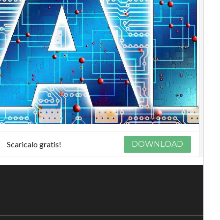
Scaricalo gratis!
DOWNLOAD