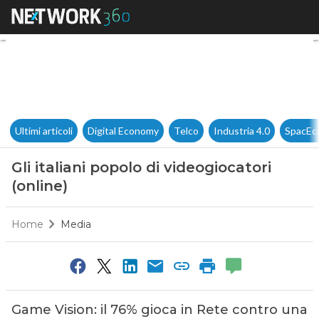
Gli italiani popolo di videogioc
Ultimi articoli
Digital Economy
Telco
Industria 4.0
SpacEc
Gli italiani popolo di videogiocatori
(online)
Home
Media
Game Vision: il 76% gioca in Rete contro una