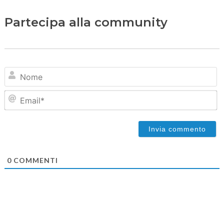
Partecipa alla community
N
Em
0
COMMENTI