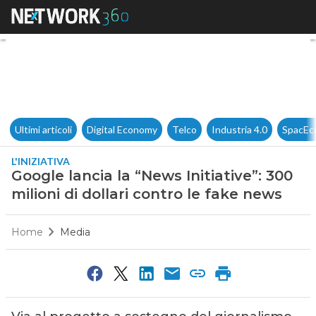
Google lancia la “News Initiati
Ultimi articoli
Digital Economy
Telco
Industria 4.0
SpacEc
L'INIZIATIVA
Google lancia la “News Initiative”: 300
milioni di dollari contro le fake news
Home
Media