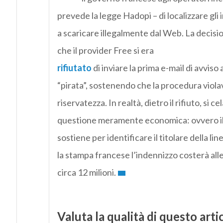
prevede la legge Hadopi – di localizzare gli 
a scaricare illegalmente dal Web. La decisi
che il provider Free si era
rifiutato
di inviare la prima e-mail di avviso 
“pirata”, sostenendo che la procedura violava 
riservatezza. In realtà, dietro il rifiuto, si c
questione meramente economica: ovvero il
sostiene per identificare il titolare della l
la stampa francese l’indennizzo costerà alle
circa 12 milioni.
Valuta la qualità di questo arti