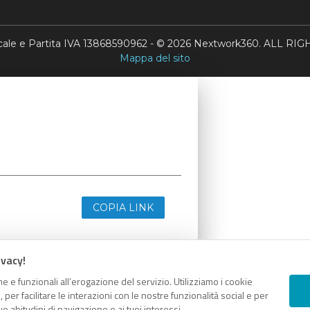
scale e Partita IVA 13868590962 - © 2026 Nextwork360. ALL 
Mappa del sito
COPIA LINK
ivacy!
e e funzionali all’erogazione del servizio. Utilizziamo i cookie
er facilitare le interazioni con le nostre funzionalità social e per
e abitudini di navigazione e ai tuoi interessi.