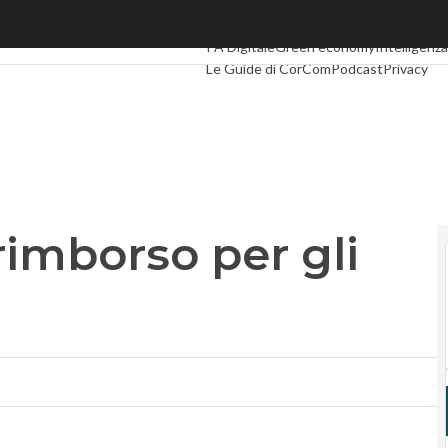
mborso per gli operatori
Ultimi articoli
Digital Economy
Telco
Indu
PA Digitale
Green economy
Intelligenza 
Le Guide di CorCom
Podcast
Privacy
 rimborso per gli