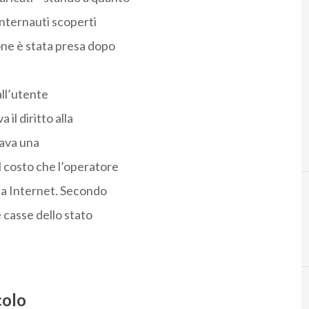
internauti scoperti
one è stata presa dopo
all’utente
il diritto alla
elava una
 costo che l’operatore
inea Internet. Secondo
 casse dello stato
colo