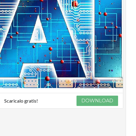
Scaricalo gratis!
DOWNLOAD