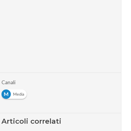
Canali
M
Media
Articoli correlati