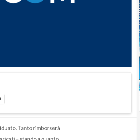
i
ividuato. Tanto rimborserà
caricati – stando a quanto