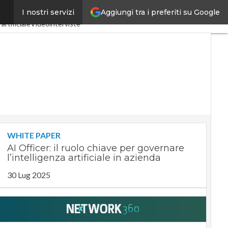
Aggiungi tra i preferiti su Google
I nostri servizi
stria 4.0
SpacEconomy
artificiale
Videointerviste
WHITE PAPER
AI Officer: il ruolo chiave per governare
l’intelligenza artificiale in azienda
30 Lug 2025