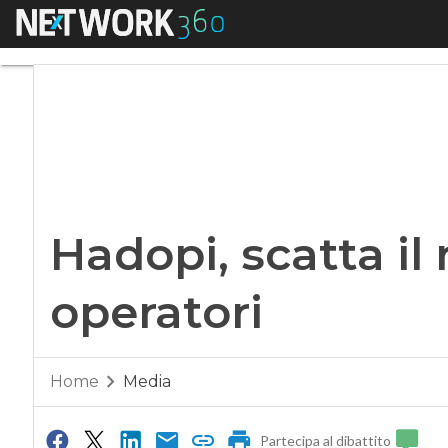
Menu
Hadopi, scatta il ri
Hadopi, scatta il
operatori
Home
Media
Partecipa al dibattito