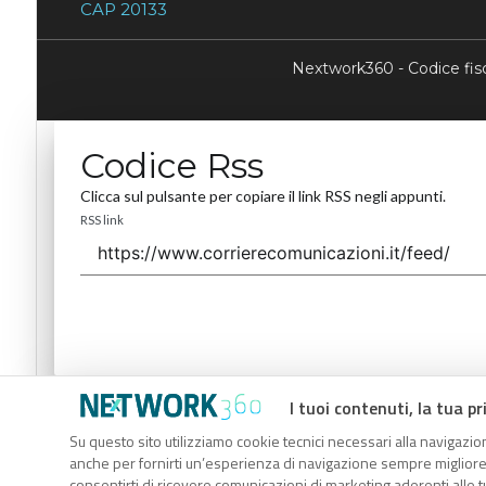
CAP 20133
Nextwork360 - Codice fi
Codice Rss
Clicca sul pulsante per copiare il link RSS negli appunti.
RSS link
I tuoi contenuti, la tua pr
Codice Rss
Su questo sito utilizziamo cookie tecnici necessari alla navigazion
Clicca sul pulsante per copiare il link RSS negli appunti.
anche per fornirti un’esperienza di navigazione sempre migliore, p
RSS link
consentirti di ricevere comunicazioni di marketing aderenti alle tu