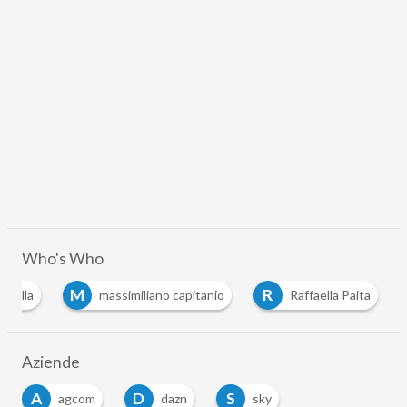
Who's Who
M
R
orella
massimiliano capitanio
Raffaella Paita
Aziende
A
D
S
agcom
dazn
sky