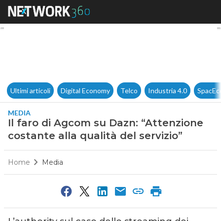
Il faro di Agcom su Dazn: “Att
Ultimi articoli
Digital Economy
Telco
Industria 4.0
SpacEc
MEDIA
Il faro di Agcom su Dazn: “Attenzione
costante alla qualità del servizio”
Home
Media