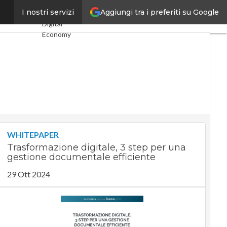
Aggiungi tra i preferiti su Google
 “europea”
I nostri servizi
Ultimi articoli
Digital
Economy
Telco
Industria 4.0
SpacEconomy
PA Digitale
Green
economy
Intelligenza
artificiale
Videointerviste
WHITEPAPER
Le Guide di
Trasformazione digitale, 3 step per una
CorCom
gestione documentale efficiente
Podcast
Privacy
29 Ott 2024