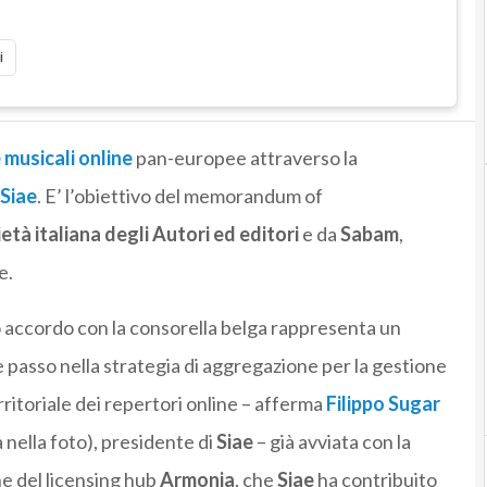
i
 musicali online
pan-europee attraverso la
Siae
. E’ l’obiettivo del memorandum of
età italiana degli Autori ed editori
e da
Sabam
,
e.
accordo con la consorella belga rappresenta un
e passo nella strategia di aggregazione per la gestione
rritoriale dei repertori online – afferma
Filippo Sugar
a nella foto), presidente di
Siae
– già avviata con la
e del licensing hub
Armonia
, che
Siae
ha contribuito