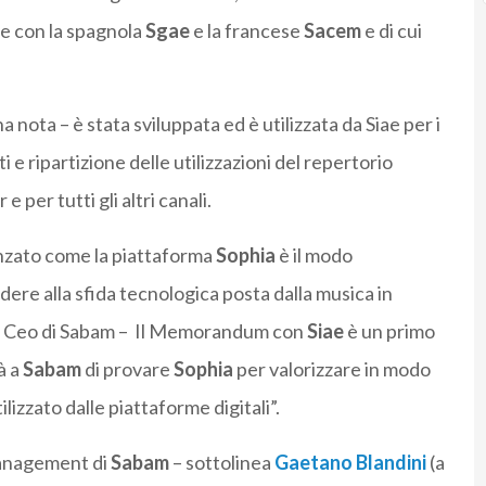
e con la spagnola
Sgae
e la francese
Sacem
e di cui
a nota – è stata sviluppata ed è utilizzata da Siae per i
 e ripartizione delle utilizzazioni del repertorio
e per tutti gli altri canali.
anzato come la piattaforma
Sophia
è il modo
re alla sfida tecnologica posta dalla musica in
, Ceo di Sabam – Il Memorandum con
Siae
è un primo
à a
Sabam
di provare
Sophia
per valorizzare in modo
tilizzato dalle piattaforme digitali”.
 management di
Sabam
– sottolinea
Gaetano Blandini
(a