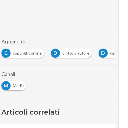
Argomenti
C
D
D
copyright online
diritto d'autore
diritto d'
Canali
M
Media
Articoli correlati