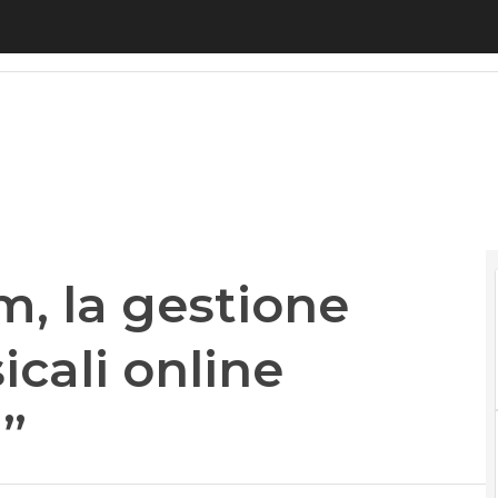
la gestione delle licenze musicali online diventa
m, la gestione
icali online
”