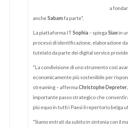
a fondar
anche
Sabam
fa parte”.
La piattaforma IT
Sophia
– spiega
Siae
in un
processi di identificazione, elaborazione dati
tutelato da parte dei digital service provider 
“La condivisione di uno strumento così av
economicamente più sostenibile per risponde
streaming – afferma
Christophe Depreter
importante passo strategico che consentir
più equo in tutti i Paesi il repertorio belga u
“Siamo entrati da subito in sintonia con il