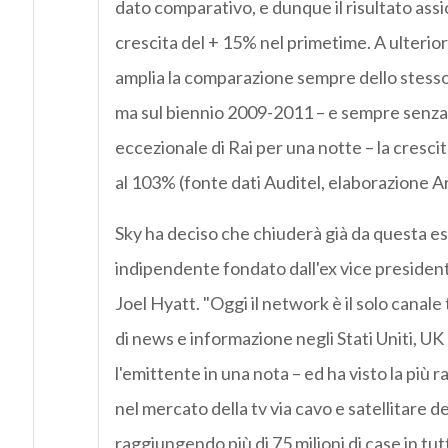
dato comparativo, e dunque il risultato ass
crescita del + 15% nel primetime. A ulterior
amplia la comparazione sempre dello stesso
ma sul biennio 2009-2011 – e sempre senza 
eccezionale di Rai per una notte – la crescit
al 103% (fonte dati Auditel, elaborazione Ar
Sky ha deciso che chiuderà già da questa est
indipendente fondato dall'ex vice presiden
Joel Hyatt. "Oggi il network è il solo canal
di news e informazione negli Stati Uniti, UK 
l'emittente in una nota – ed ha visto la più r
nel mercato della tv via cavo e satellitare de
raggiungendo più di 75 milioni di case in tutt