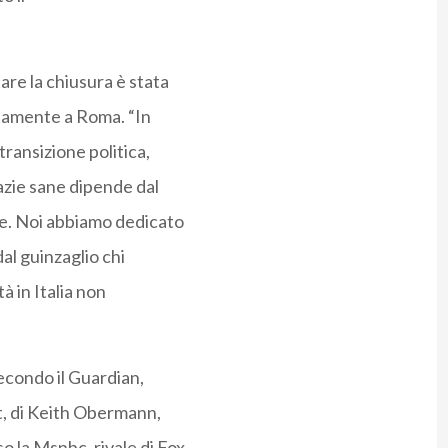
re la chiusura è stata
itamente a Roma. “In
ransizione politica,
azie sane dipende dal
re. Noi abbiamo dedicato
al guinzaglio chi
à in Italia non
econdo il Guardian,
t, di Keith Obermann,
 la Msnbc, rivale di Fox