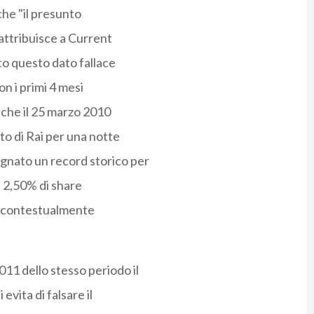
che "il presunto
 attribuisce a Current
ato questo dato fallace
n i primi 4 mesi
che il 25 marzo 2010
o di Rai per una notte
gnato un record storico per
l 2,50% di share
e contestualmente
1 dello stesso periodo il
evita di falsare il