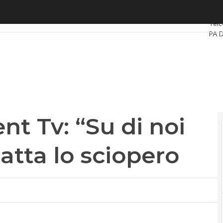
t Tv: “Su di noi tutte bugie”. E scatta lo sciopero
Ultim
Telc
PA D
Intel
Vide
Le G
Priv
ent Tv: “Su di noi
catta lo sciopero