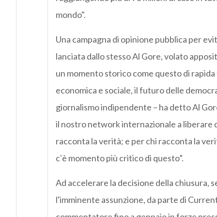
mondo".
Una campagna di opinione pubblica per evita
lanciata dallo stesso Al Gore, volato appos
un momento storico come questo di rapida t
economica e sociale, il futuro delle democr
giornalismo indipendente – ha detto Al Go
il nostro network internazionale a liberare d
racconta la verità; e per chi racconta la verit
cʼè momento più critico di questo”.
Ad accelerare la decisione della chiusura, s
l'imminente assunzione, da parte di Curren
commentatore fino a gennaio in forze presso