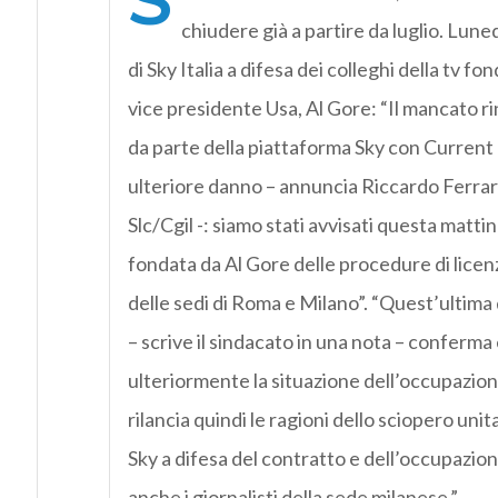
chiudere già a partire da luglio. Lune
di Sky Italia a difesa dei colleghi della tv fon
vice presidente Usa, Al Gore: “Il mancato r
da parte della piattaforma Sky con Curren
ulteriore danno – annuncia Riccardo Ferrar
Slc/Cgil -: siamo stati avvisati questa matti
fondata da Al Gore delle procedure di licen
delle sedi di Roma e Milano”. “Quest’ultima 
– scrive il sindacato in una nota – conferma
ulteriormente la situazione dell’occupazion
rilancia quindi le ragioni dello sciopero unit
Sky a difesa del contratto e dell’occupazio
anche i giornalisti della sede milanese.”