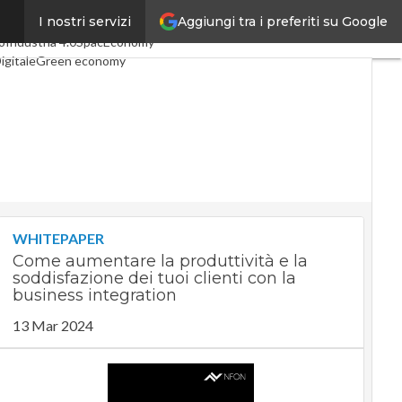
Aggiungi tra i preferiti su Google
I nostri servizi
i articoli
Digital Economy
o
Industria 4.0
SpacEconomy
igitale
Green economy
ligenza artificiale
ointerviste
uide di CorCom
Podcast
acy
WHITEPAPER
Come aumentare la produttività e la
soddisfazione dei tuoi clienti con la
business integration
13 Mar 2024