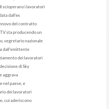
dì scioperano i lavoratori
data dall'ex
innovo del contratto
t TV sta producendo un
o, segretario nazionale
na dall’emittente
ziamento dei lavoratori
decisione di Sky
 e aggrava
e nel paese, e
ario dei lavoratori
ne, cui aderiscono