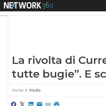
Menu
La rivolta di Curren
La rivolta di Curr
tutte bugie”. E s
Home
Media