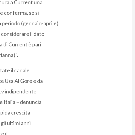
icura a Current una
e conferma, se si
 periodo (gennaio-aprile)
considerare il dato
a di Current è pari
ianna)".
ate il canale
te Usa Al Gore e da
e tv indipendente
e Italia – denuncia
apida crescita
gli ultimi anni
o il