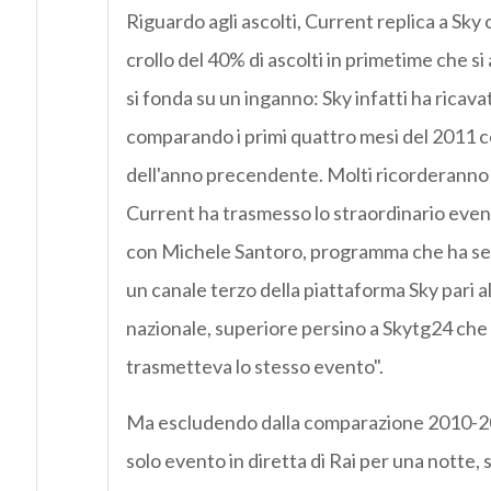
Riguardo agli ascolti, Current replica a Sky 
crollo del 40% di ascolti in primetime che si
si fonda su un inganno: Sky infatti ha ricav
comparando i primi quattro mesi del 2011 co
dell'anno precendente. Molti ricorderanno 
Current ha trasmesso lo straordinario event
con Michele Santoro, programma che ha se
un canale terzo della piattaforma Sky pari a
nazionale, superiore persino a Skytg24 ch
trasmetteva lo stesso evento".
Ma escludendo dalla comparazione 2010-201
solo evento in diretta di Rai per una notte, si 