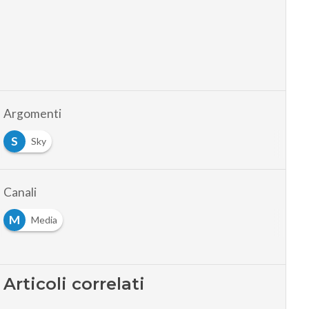
Argomenti
S
Sky
Canali
M
Media
Articoli correlati