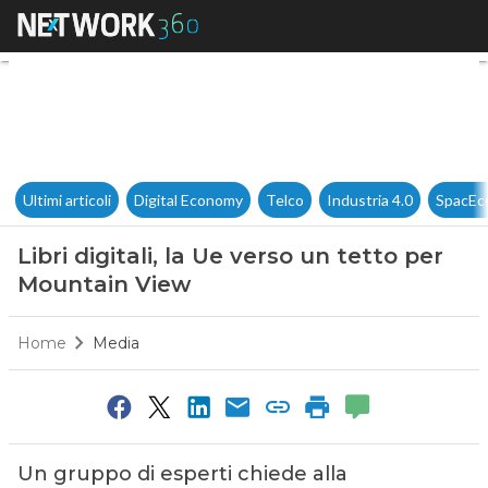
Libri digitali, la Ue verso un
Ultimi articoli
Digital Economy
Telco
Industria 4.0
SpacEc
Libri digitali, la Ue verso un tetto per
Mountain View
Home
Media
Un gruppo di esperti chiede alla