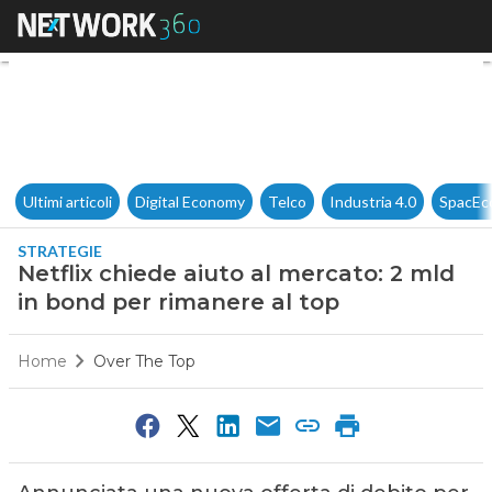
Netflix chiede aiuto al merca
Ultimi articoli
Digital Economy
Telco
Industria 4.0
SpacEc
STRATEGIE
Netflix chiede aiuto al mercato: 2 mld
in bond per rimanere al top
Home
Over The Top