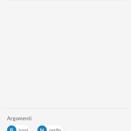
Argomenti
B
N
bond
netflix