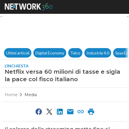
Netflix versa 60 milioni di tass
Ultimi articoli
Digital Economy
Telco
Industria 4.0
SpacEc
L’INCHIESTA
Netflix versa 60 milioni di tasse e sigla
la pace col fisco italiano
Home
Media