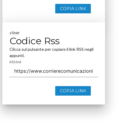
COPIA LINK
close
Codice Rss
Clicca sul pulsante per copiare il link RSS negli
appunti.
RSS link
COPIA LINK