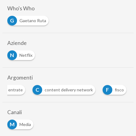
Who's Who
G
Gaetano Ruta
Aziende
N
Netflix
Argomenti
C
F
delle entrate
content delivery network
fisco
Canali
M
Media