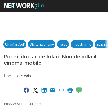
Pochi film sui cellulari. Non 
Ultimi articoli
Digital Economy
Telco
Industria 4.0
SpacEc
Pochi film sui cellulari. Non decolla il
cinema mobile
Home
Media
Pubblicato il 11 Giu 2009