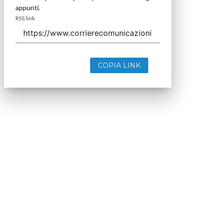
appunti.
RSS link
COPIA LINK