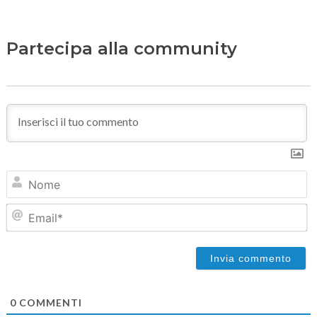
Partecipa alla community
N
Em
0
COMMENTI