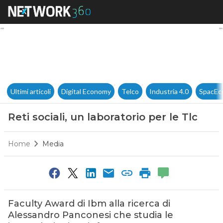
Reti sociali, un laboratorio per
Ultimi articoli
Digital Economy
Telco
Industria 4.0
SpacEc
Reti sociali, un laboratorio per le Tlc
Home
Media
Faculty Award di Ibm alla ricerca di
Alessandro Panconesi che studia le