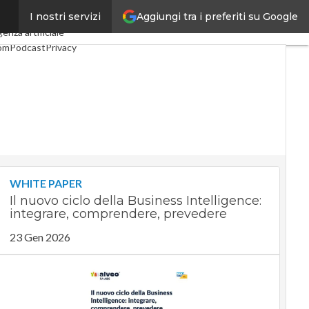
Aggiungi tra i preferiti su Google
I nostri servizi
o
Industria 4.0
SpacEconomy
genza artificiale
Com
Podcast
Privacy
WHITE PAPER
Il nuovo ciclo della Business Intelligence:
integrare, comprendere, prevedere
23 Gen 2026