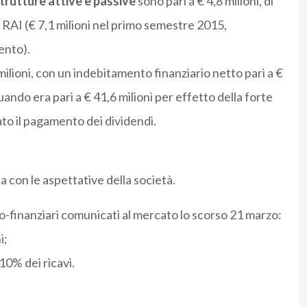
strutture attive e passive
sono pari a € 4,8 milioni, di
per RAI (€ 7,1 milioni nel primo semestre 2015,
ento).
milioni, con un indebitamento finanziario netto pari a €
ando era pari a € 41,6 milioni per effetto della forte
ato il pagamento dei dividendi.
nea con le aspettative della società.
o-finanziari comunicati al mercato lo scorso 21 marzo:
i;
10% dei ricavi.