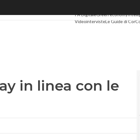
 in linea con le aspettative
Ultimi articoli
Digital Economy
Telc
PA Digitale
Green economy
Intelli
Videointerviste
Le Guide di Cor
ay in linea con le