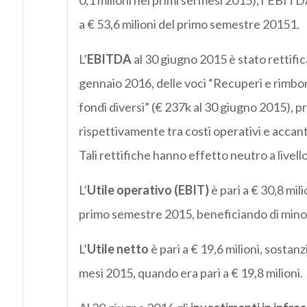
0,1 milioni nei primi sei mesi 2015), l’EBITDA
a € 53,6 milioni del primo semestre 20151.
L’
EBITDA
al 30 giugno 2015 è stato rettifica
gennaio 2016, delle voci “Recuperi e rimbo
fondi diversi” (€ 237k al 30 giugno 2015), p
rispettivamente tra costi operativi e acca
Tali rettifiche hanno effetto neutro a livell
L’
Utile operativo (EBIT)
è pari a € 30,8 mili
primo semestre 2015, beneficiando di mino
L’
Utile netto
è pari a € 19,6 milioni, sostanz
mesi 2015, quando era pari a € 19,8 milioni.