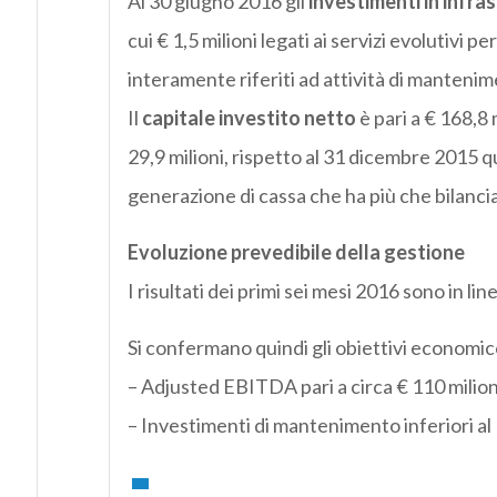
Al 30 giugno 2016 gli
investimenti in infra
cui € 1,5 milioni legati ai servizi evolutivi 
interamente riferiti ad attività di mantenim
Il
capitale investito netto
è pari a € 168,8 
29,9 milioni, rispetto al 31 dicembre 2015 qu
generazione di cassa che ha più che bilanci
Evoluzione prevedibile della gestione
I risultati dei primi sei mesi 2016 sono in li
Si confermano quindi gli obiettivi economic
– Adjusted EBITDA pari a circa € 110 milion
– Investimenti di mantenimento inferiori al 