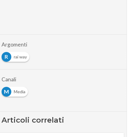
Argomenti
R
rai way
Canali
M
Media
Articoli correlati