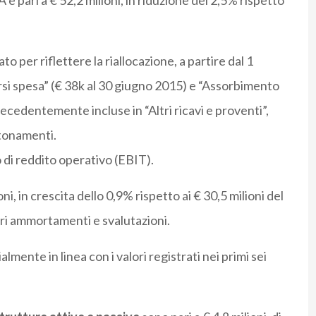
 è pari a € 52,2 milioni, in riduzione del 2,5% rispetto
to per riflettere la riallocazione, a partire dal 1
rsi spesa” (€ 38k al 30 giugno 2015) e “Assorbimento
recedentemente incluse in “Altri ricavi e proventi”,
ntonamenti.
o di reddito operativo (EBIT).
oni, in crescita dello 0,9% rispetto ai € 30,5 milioni del
ri ammortamenti e svalutazioni.
ialmente in linea con i valori registrati nei primi sei