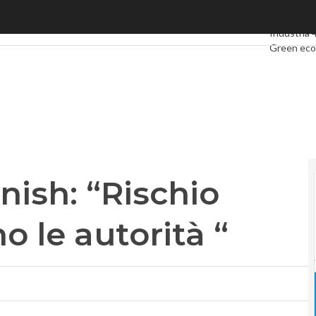
h: “Rischio cartello, indaghino le autorità “
Ultimi artic
Industria 
Green ec
Videointer
Podcast
Pr
nish: “Rischio
o le autorità “