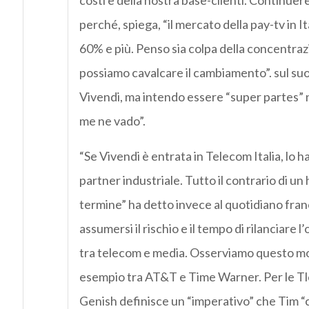
costi e della nostra base-clienti. Continue
perché, spiega, “il mercato della pay-tv in 
60% e più. Penso sia colpa della concentrazi
possiamo cavalcare il cambiamento”. sul suo
Vivendi, ma intendo essere “super partes” n
me ne vado”.
“Se Vivendi è entrata in Telecom Italia, lo 
partner industriale. Tutto il contrario di un
termine” ha detto invece al quotidiano fra
assumersi il rischio e il tempo di rilanciar
tra telecom e media. Osserviamo questo mov
esempio tra AT&T e Time Warner. Per le Tlc,
Genish definisce un “imperativo” che Tim “c