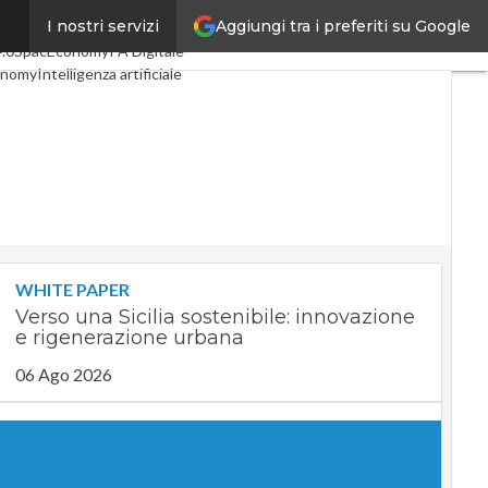
Aggiungi tra i preferiti su Google
I nostri servizi
oli
Digital Economy
Telco
4.0
SpacEconomy
PA Digitale
onomy
Intelligenza artificiale
viste
Le Guide di CorCom
ivacy
WHITE PAPER
Verso una Sicilia sostenibile: innovazione
e rigenerazione urbana
06 Ago 2026