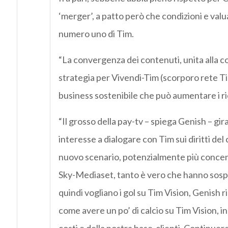
‘merger’, a patto però che condizioni e valua
numero uno di Tim.
“La convergenza dei contenuti, unita alla co
strategia per Vivendi-Tim (scorporo rete Ti
business sostenibile che può aumentare i rica
“Il grosso della pay-tv – spiega Genish – gi
interesse a dialogare con Tim sui diritti del
nuovo scenario, potenzialmente più concent
Sky-Mediaset, tanto è vero che hanno sospe
quindi vogliano i gol su Tim Vision, Genish
come avere un po’ di calcio su Tim Vision, i