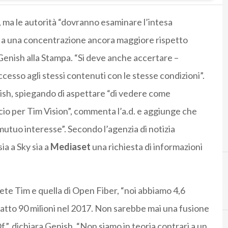
, ma le autorità “dovranno esaminare l’intesa
 a una concentrazione ancora maggiore rispetto
 Genish alla Stampa. “Si deve anche accertare –
ccesso agli stessi contenuti con le stesse condizioni”.
ish, spiegando di aspettare “di vedere come
lcio per Tim Vision”, commenta l’a.d. e aggiunge che
utuo interesse”. Secondo l’agenzia di notizia
ia a Sky sia a
Mediaset
una richiesta di informazioni
 rete Tim e quella di Open Fiber, “noi abbiamo 4,6
er fatto 90 milioni nel 2017. Non sarebbe mai una fusione
f”, dichiara Genish. “Non siamo in teoria contrari a un