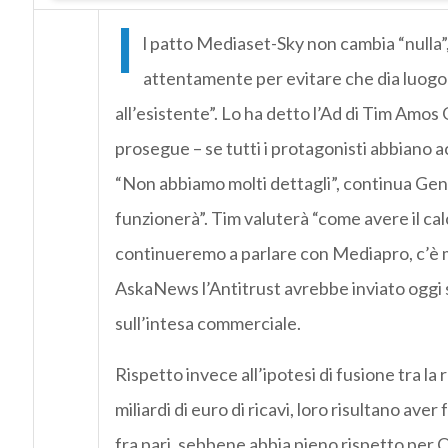
I
l patto Mediaset-Sky non cambia “nulla”
attentamente per evitare che dia luogo
all’esistente”. Lo ha detto l’Ad di Tim Amos
prosegue – se tutti i protagonisti abbiano a
“Non abbiamo molti dettagli”, continua Gen
funzionerà”. Tim valuterà “come avere il ca
continueremo a parlare con Mediapro, c’è m
AskaNews l’Antitrust avrebbe inviato oggi s
sull’intesa commerciale.
Rispetto invece all’ipotesi di fusione tra la
miliardi di euro di ricavi, loro risultano av
fra pari, sebbene abbia pieno rispetto per O