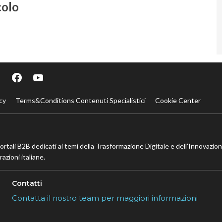
colo
cy
Terms&Conditions Contenuti Specialistici
Cookie Center
portali B2B dedicati ai temi della Trasformazione Digitale e dell’Innovazio
azioni italiane.
Contatti
Contatta il nostro team per maggiori informazioni