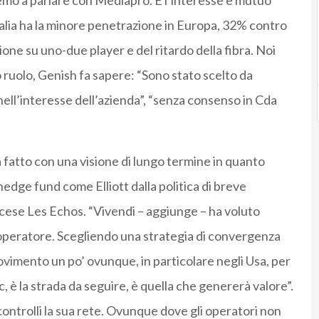
remo a parlare con Mediapro. E l’interesse è mutuo”
Italia ha la minore penetrazione in Europa, 32% contro
one su uno-due player e del ritardo della fibra. Noi
 ruolo, Genish fa sapere: “Sono stato scelto da
ell’interesse dell’azienda”, “senza consenso in Cda
ha fatto con una visione di lungo termine in quanto
 hedge fund come Elliott dalla politica di breve
ncese Les Echos. “Vivendi – aggiunge – ha voluto
e l’operatore. Scegliendo una strategia di convergenza
imento un po’ ovunque, in particolare negli Usa, per
 è la strada da seguire, è quella che genererà valore”.
ontrolli la sua rete. Ovunque dove gli operatori non