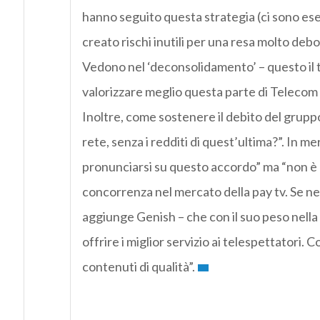
hanno seguito questa strategia (ci sono esem
creato rischi inutili per una resa molto debol
Vedono nel ‘deconsolidamento’ – questo il 
valorizzare meglio questa parte di Telecom I
Inoltre, come sostenere il debito del grupp
rete, senza i redditi di quest’ultima?”. In m
pronunciarsi su questo accordo” ma “non è ne
concorrenza nel mercato della pay tv. Se ne
aggiunge Genish – che con il suo peso nella 
offrire i miglior servizio ai telespettatori.
contenuti di qualità”.