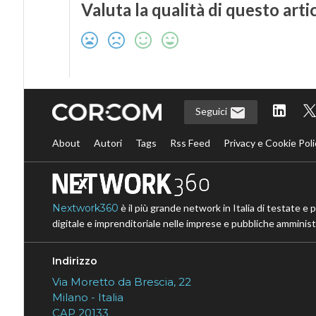
Valuta la qualità di questo arti
Seguici
About
Autori
Tags
Rss Feed
Privacy e Cookie Poli
Nextwork360
è il più grande network in Italia di testate e 
digitale e imprenditoriale nelle imprese e pubbliche amministr
Indirizzo
Via Moretto da Brescia, 22
Milano - Italia
CAP 20133