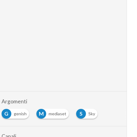
Argomenti
G
M
S
genish
mediaset
Sky
Canali