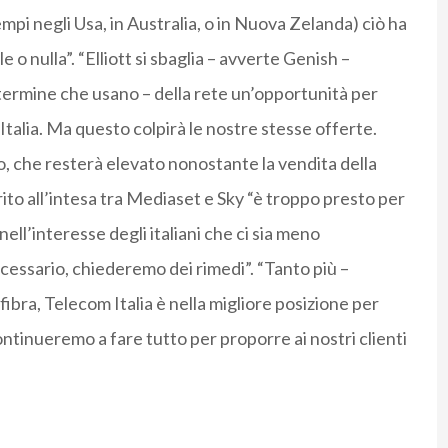
pi negli Usa, in Australia, o in Nuova Zelanda) ciò ha
e o nulla”. “Elliott si sbaglia – avverte Genish –
termine che usano – della rete un’opportunità per
talia. Ma questo colpirà le nostre stesse offerte.
o, che resterà elevato nonostante la vendita della
erito all’intesa tra Mediaset e Sky “è troppo presto per
ll’interesse degli italiani che ci sia meno
cessario, chiederemo dei rimedi”. “Tanto più –
fibra, Telecom Italia è nella migliore posizione per
 Continueremo a fare tutto per proporre ai nostri clienti