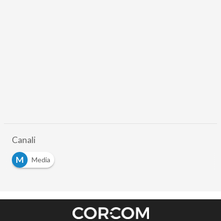
Canali
M
Media