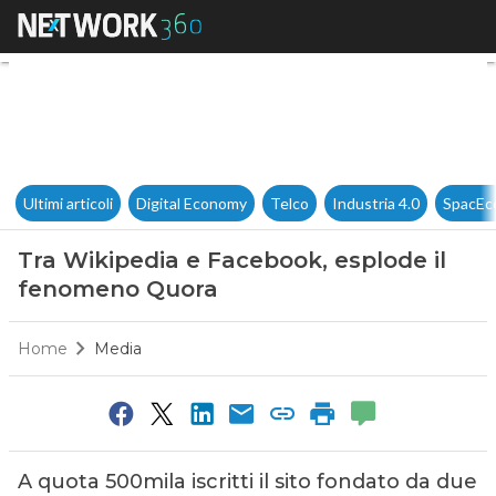
Tra Wikipedia e Facebook, es
Ultimi articoli
Digital Economy
Telco
Industria 4.0
SpacEc
Tra Wikipedia e Facebook, esplode il
fenomeno Quora
Home
Media
A quota 500mila iscritti il sito fondato da due