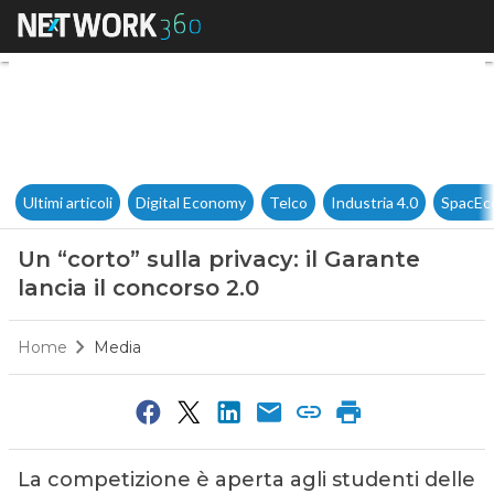
Un “corto” sulla privacy: il Gar
Ultimi articoli
Digital Economy
Telco
Industria 4.0
SpacEc
Un “corto” sulla privacy: il Garante
lancia il concorso 2.0
Home
Media
La competizione è aperta agli studenti delle