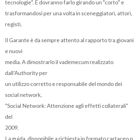
tecnologie”. E dovranno farlo girando un “corto” e
trasformandosi per una volta in sceneggiatori, attori,
registi.
Il Garante è da sempre attento al rapporto tra giovani
e nuovi
media. A dimostrarlo il vademecum realizzato
dall’Authority per
un utilizzo corretto e responsabile del mondo dei
social network,
"Social Network: Attenzione agli effetti collaterali"
del
2009.
La guida, disponibile a richiesta in formato cartaceo o