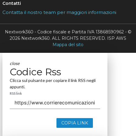
Contatti
Contatta il nostro team per maggiori informazioni
Nextwork360 - Codice fiscale e Partita IVA 13868590962 - ©
2026 Nextwork360. ALL RIGHTS RESERVED. ISP AWS
Mappa del sito
close
Codice Rss
Clicca sul pulsante per copiare il link RSS negli
appunti.
RSS link
COPIA LINK