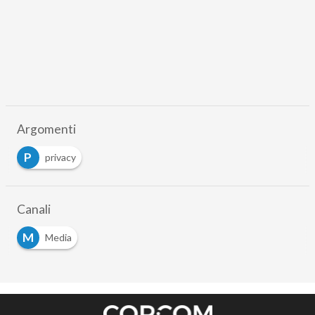
Argomenti
P
privacy
Canali
M
Media