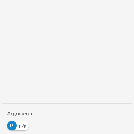
Argomenti
P
p2p