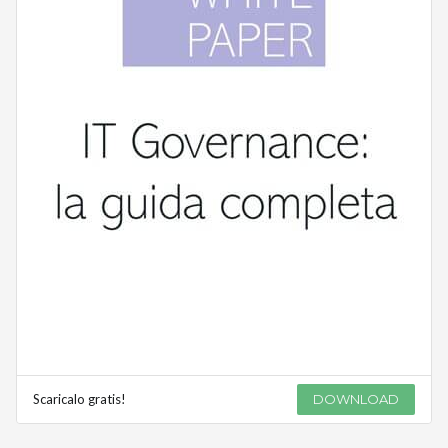
Scaricalo gratis!
DOWNLOAD