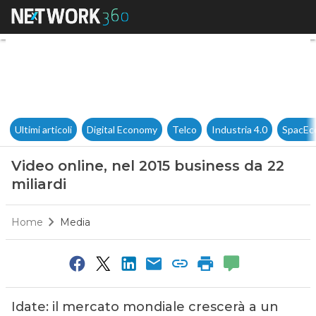
Video online, nel 2015 busines
Ultimi articoli
Digital Economy
Telco
Industria 4.0
SpacEc
Video online, nel 2015 business da 22
miliardi
Home
Media
Idate: il mercato mondiale crescerà a un