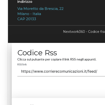
Indirizzo
Via Moretto da Brescia, 22
Milano - Italia
CAP 20133
Nextwork360 - Codice fi
Codice Rss
Clicca sul pulsante per copiare il link RSS negli appunti.
RSS link