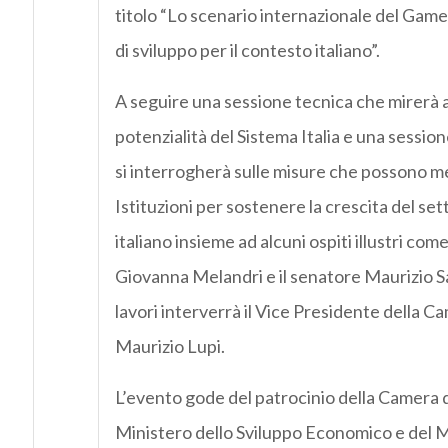
titolo “Lo scenario internazionale del Gam
di sviluppo per il contesto italiano”.
A seguire una sessione tecnica che mirerà 
potenzialità del Sistema Italia e una sessione 
si interrogherà sulle misure che possono me
Istituzioni per sostenere la crescita del se
italiano insieme ad alcuni ospiti illustri com
Giovanna Melandri e il senatore Maurizio Sa
lavori interverrà il Vice Presidente della 
Maurizio Lupi.
L’evento gode del patrocinio della Camera d
Ministero dello Sviluppo Economico e del Mi