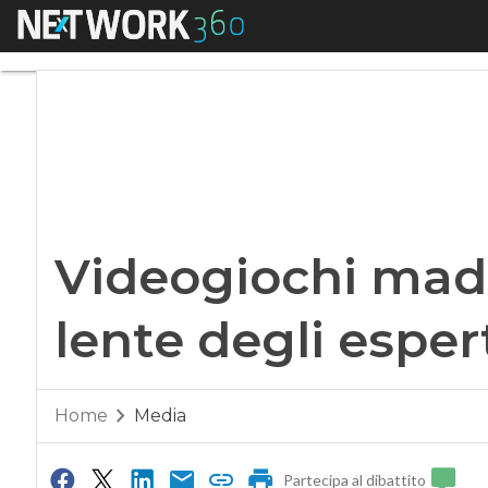
Menu
Videogiochi made in
Videogiochi made 
lente degli esper
Home
Media
Partecipa al dibattito