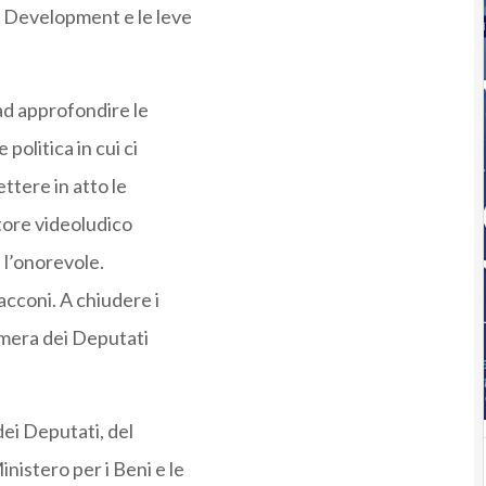
e Development e le leve
ad approfondire le
politica in cui ci
ttere in atto le
ttore videoludico
e l’onorevole.
cconi. A chiudere i
Camera dei Deputati
ei Deputati, del
nistero per i Beni e le