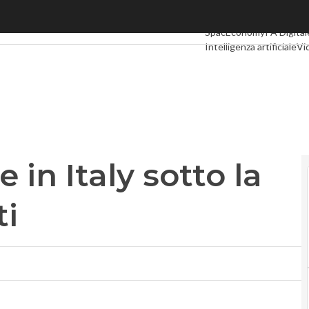
 Italy sotto la lente degli esperti
Ultimi articoli
Digital Ec
SpacEconomy
PA Digital
Intelligenza artificiale
Vi
Le Guide di CorCom
Pod
in Italy sotto la
ti