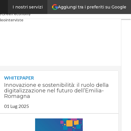
Aggiungi tra i preferiti su Google
I nostri servizi
onomy
Telco
Industria 4.0
e
Green economy
deointerviste
cast
Privacy
WHITEPAPER
Innovazione e sostenibilità: il ruolo della
digitalizzazione nel futuro dell’Emilia-
Romagna
01 Lug 2025