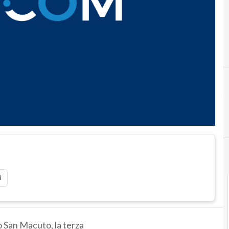
i
o San Macuto, la terza