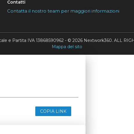
Contatti
Contatta il nostro team per maggiori informazioni
scale e Partita IVA 13868590962 - © 2026 Nextwork360. ALL 
Mappa del sito
COPIA LINK