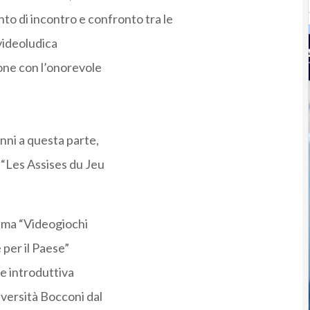
o di incontro e confronto tra le
 videoludica
ione con l’onorevole
nni a questa parte,
“Les Assises du Jeu
tema “Videogiochi
 per il Paese”
e introduttiva
iversità Bocconi dal