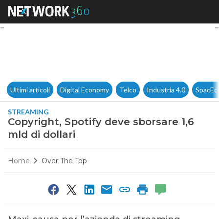
Copyright, Spotify deve sborsa
Ultimi articoli
Digital Economy
Telco
Industria 4.0
SpacEc
STREAMING
Copyright, Spotify deve sborsare 1,6
mld di dollari
Home
Over The Top