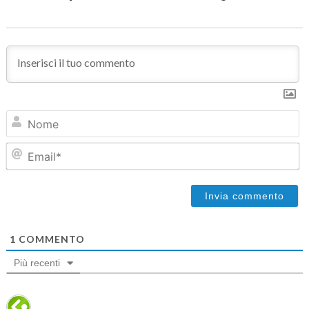
N
Em
1
COMMENTO
Più recenti