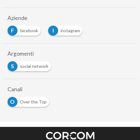
Aziende
F
I
facebook
instagram
…
Argomenti
S
social network
Canali
O
Over the Top