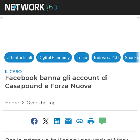
Facebook banna gli account 
Ultimi articoli
Digital Economy
Telco
Industria 4.0
SpacEc
IL CASO
Facebook banna gli account di
Casapound e Forza Nuova
Home
Over The Top