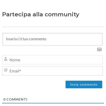
Partecipa alla community
N
Em
0
COMMENTI