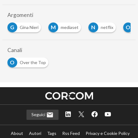
Argomenti
M
N
O
O
mediaset
netflix
Oettinger
…
Canali
O
Over the Top
Seguici
About
Autori
Tags
Rss Feed
Privacy e Cookie Policy