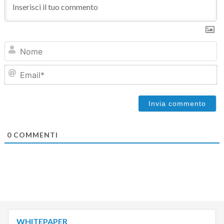
N
Em
0
COMMENTI
WHITEPAPER