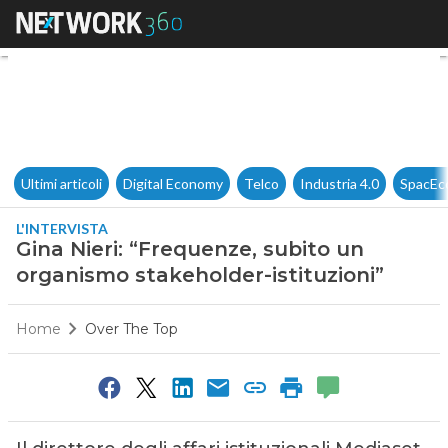
Gina Nieri: “Frequenze, subit
Ultimi articoli
Digital Economy
Telco
Industria 4.0
SpacEc
L'INTERVISTA
Gina Nieri: “Frequenze, subito un
organismo stakeholder-istituzioni”
Home
Over The Top