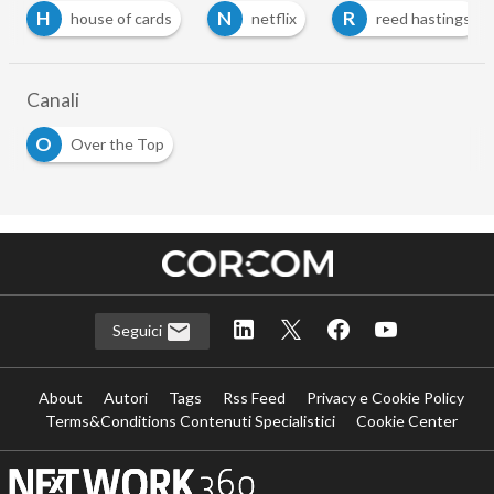
H
N
R
house of cards
netflix
reed hastings
Canali
O
Over the Top
Seguici
About
Autori
Tags
Rss Feed
Privacy e Cookie Policy
Terms&Conditions Contenuti Specialistici
Cookie Center