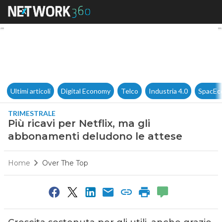
Più ricavi per Netflix, ma gl
Ultimi articoli
Digital Economy
Telco
Industria 4.0
SpacEc
TRIMESTRALE
Più ricavi per Netflix, ma gli
abbonamenti deludono le attese
Home
Over The Top