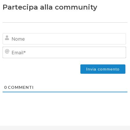
Partecipa alla community
N
Em
0
COMMENTI