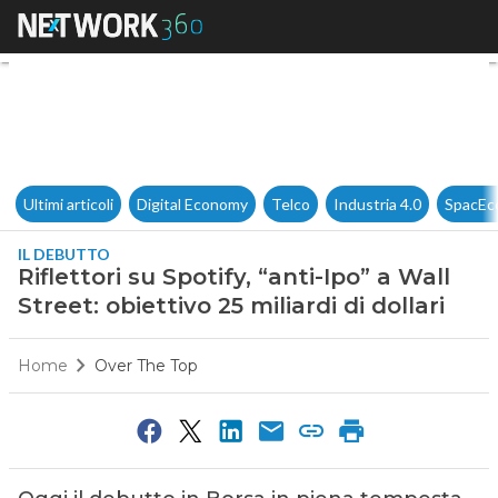
Riflettori su Spotify, “anti-Ipo”
Ultimi articoli
Digital Economy
Telco
Industria 4.0
SpacEc
IL DEBUTTO
Riflettori su Spotify, “anti-Ipo” a Wall
Street: obiettivo 25 miliardi di dollari
Home
Over The Top