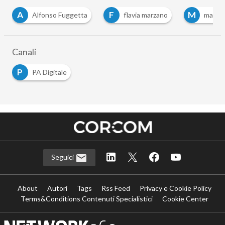
A
F
M
Alfonso Fuggetta
flavia marzano
marian
Canali
P
PA Digitale
Seguici
About
Autori
Tags
Rss Feed
Privacy e Cookie Policy
Terms&Conditions Contenuti Specialistici
Cookie Center