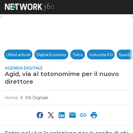
Agid, via al totonomime per il
Ultimi articoli
Digital Economy
Telco
Industria 4.0
SpacEc
AGENDA DIGITALE
Agid, via al totonomime per il nuovo
direttore
Home
PA Digitale