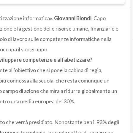
tizzazione informatica».
Giovanni Biondi
, Capo
one e la gestione delle risorse umane, finanziarie e
olo di lavoro sulle competenze informatiche nella
i occupa il suo gruppo.
 sviluppare competenze e alfabetizzare?
te all’obiettivo che si pone la cabina di regia,
 più connessa alla scuola, che resta comunque un
ro campo di azione che mira a ridurre globalmente un
 contro una media europea del 30%.
ito che verrà presidiato. Nonostante ben il 93% degli
e le nuove tecnologie, la scuola soffre di un gap che