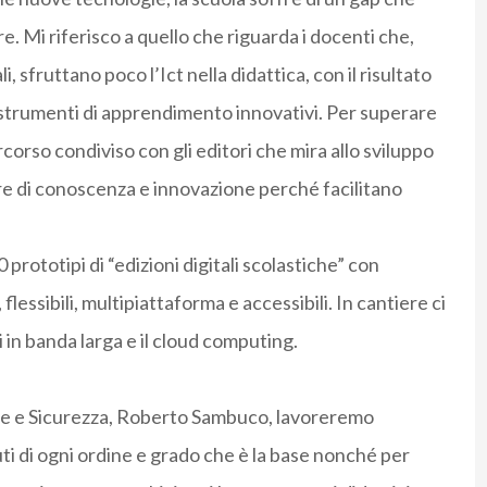
. Mi riferisco a quello che riguarda i docenti che,
i, sfruttano poco l’Ict nella didattica, con il risultato
 strumenti di apprendimento innovativi. Per superare
corso condiviso con gli editori che mira allo sviluppo
tore di conoscenza e innovazione perché facilitano
 prototipi di “edizioni digitali scolastiche” con
 flessibili, multipiattaforma e accessibili. In cantiere ci
 in banda larga e il cloud computing.
ure e Sicurezza, Roberto Sambuco, lavoreremo
uti di ogni ordine e grado che è la base nonché per