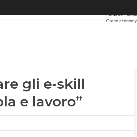
 gli e-skill partendo da scuola e lavoro”
Ultimi articoli
Dig
Industria 4.0
Sp
Green economy
Videointerviste
Podcast
Privacy
e gli e-skill
la e lavoro”