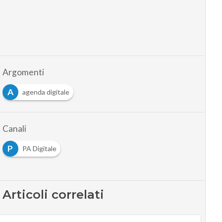
Argomenti
A
agenda digitale
Canali
P
PA Digitale
Articoli correlati