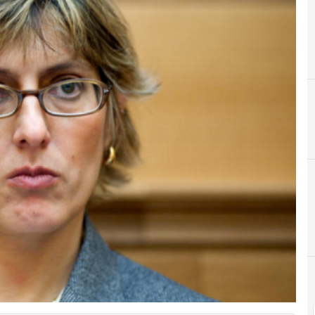
C
cad