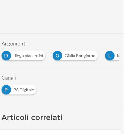
Argomenti
D
G
L
diego piacentini
Giulia Bongiorno
luca atti
Canali
P
PA Digitale
Articoli correlati