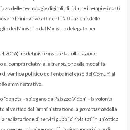
zzo delle tecnologie digitali, di ridurre i tempi e i costi
vere le iniziative attinenti l’attuazione delle
glio dei Ministri o dal Ministro delegato per
el 2016) ne definisce invece la collocazione
ai compiti relativi alla transizione alla modalità
di vertice politico
dell’ente (nel caso dei Comuni al
ello amministrativo.
ico “denota – spiegano da Palazzo Vidoni – la volontà
e al vertice dell’amministrazione la
governance
della
a realizzazione di servizi pubblici rivisitati in un’ottica
 nuove tecnologie e non più la giustapposizione di