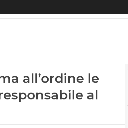
all’ordine le PA: “Nominare il responsabile al digi
a all’ordine le
responsabile al