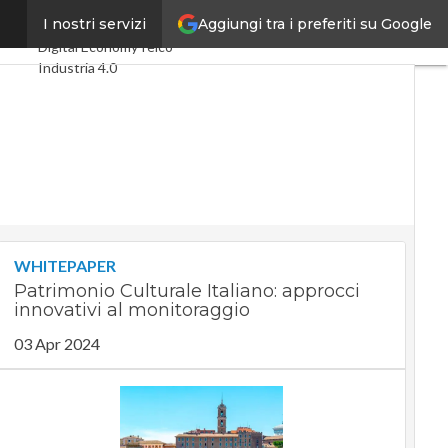
Aggiungi tra i preferiti su Google
tale”
I nostri servizi
Ultimi articoli
Digital Economy
Telco
Industria 4.0
SpacEconomy
PA Digitale
Green economy
Intelligenza artificiale
Videointerviste
Le Guide di CorCom
Podcast
Privacy
WHITEPAPER
Patrimonio Culturale Italiano: approcci
innovativi al monitoraggio
03 Apr 2024