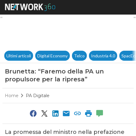
Brunetta: “Faremo della PA un
Ultimi articoli
Digital Economy
Telco
Industria 4.0
SpacEc
Brunetta: “Faremo della PA un
propulsore per la ripresa”
Home
PA Digitale
La promessa del ministro nella prefazione