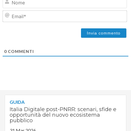
Em
0
COMMENTI
GUIDA
Italia Digitale post-PNRR: scenari, sfide e
opportunità del nuovo ecosistema
pubblico
31 Mar 2026