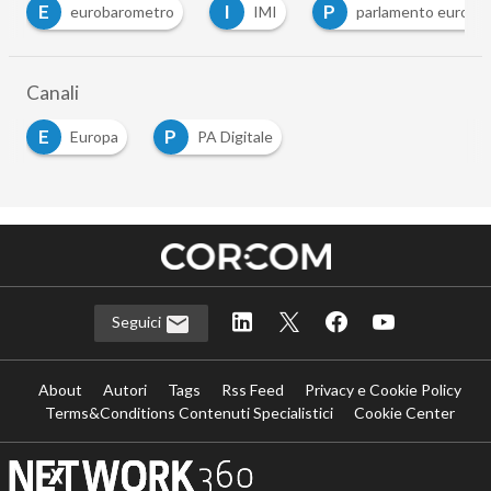
E
I
P
eurobarometro
IMI
parlamento europe
Canali
E
P
Europa
PA Digitale
Seguici
About
Autori
Tags
Rss Feed
Privacy e Cookie Policy
Terms&Conditions Contenuti Specialistici
Cookie Center