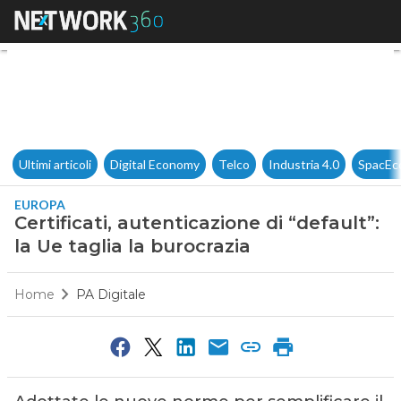
Certificati, autenticazione di “
Ultimi articoli
Digital Economy
Telco
Industria 4.0
SpacEc
EUROPA
Certificati, autenticazione di “default”:
la Ue taglia la burocrazia
Home
PA Digitale