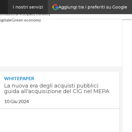
Aggiungi tra i preferiti su Google
I nostri servizi
i articoli
Digital Economy
o
Industria 4.0
SpacEconomy
igitale
Green economy
ligenza artificiale
ointerviste
uide di CorCom
Podcast
acy
WHITEPAPER
La nuova era degli acquisti pubblici:
guida all'acquisizione del CIG nel MEPA
10 Giu 2024