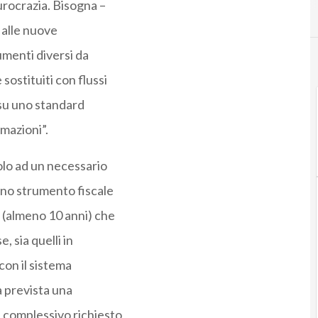
urocrazia. Bisogna –
 alle nuove
umenti diversi da
ostituiti con flussi
i su uno standard
mazioni”.
olo ad un necessario
uno strumento fiscale
 (almeno 10 anni) che
, sia quelli in
 con il sistema
a prevista una
 complessivo richiesto