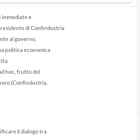
e immediate e
 presidente di Confindustria
nte al governo,
na politica economica
cita
d hoc, frutto del
avoro (Confindustria,
r
icare il dialogo tra