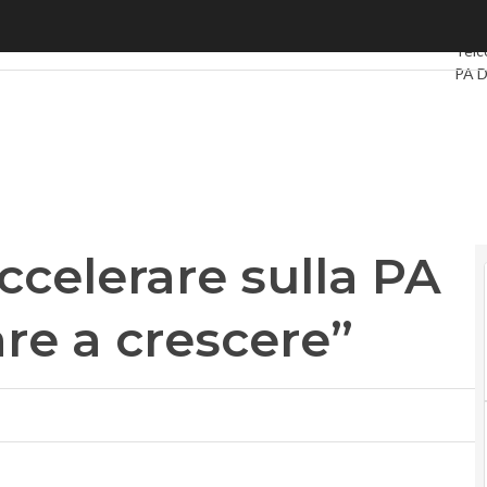
elerare sulla PA digitale per tornare a crescere”
Ultim
Telc
PA D
Intel
Vide
Le G
Priv
ccelerare sulla PA
are a crescere”