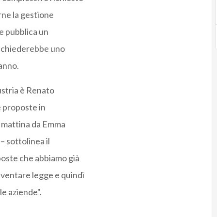
rne la gestione
e pubblica un
 richiederebbe uno
’anno.
dustria è Renato
 proposte in
a mattina da Emma
– sottolinea il
poste che abbiamo già
iventare legge e quindi
le aziende".