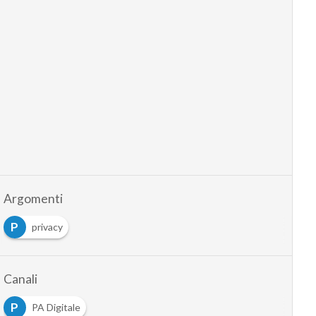
Argomenti
P
privacy
Canali
P
PA Digitale