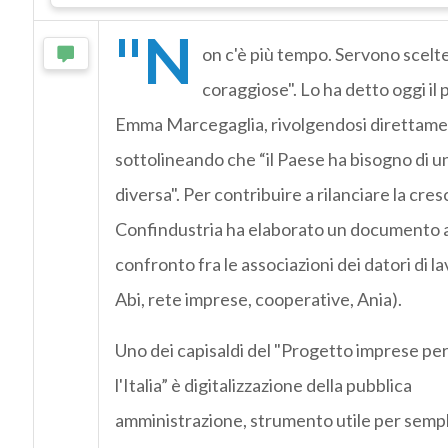
"N
on c'è più tempo. Servono scelt
coraggiose". Lo ha detto oggi il
Emma Marcegaglia, rivolgendosi direttame
sottolineando che “il Paese ha bisogno di u
diversa". Per contribuire a rilanciare la cres
Confindustria ha elaborato un documento a
confronto fra le associazioni dei datori di l
Abi, rete imprese, cooperative, Ania).
Uno dei capisaldi del "Progetto imprese pe
l'Italia” è digitalizzazione della pubblica
amministrazione, strumento utile per semplif