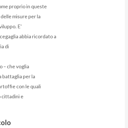
come proprio in queste
 delle misure per la
iluppo. E'
egaglia abbia ricordato a
ia di
o – che voglia
 battaglia per la
rtoffie con le quali
cittadini e
colo