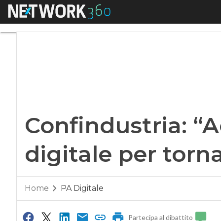
Menu
Confindustria: “Acc
Confindustria: “A
digitale per torn
Home
PA Digitale
Partecipa al dibattito