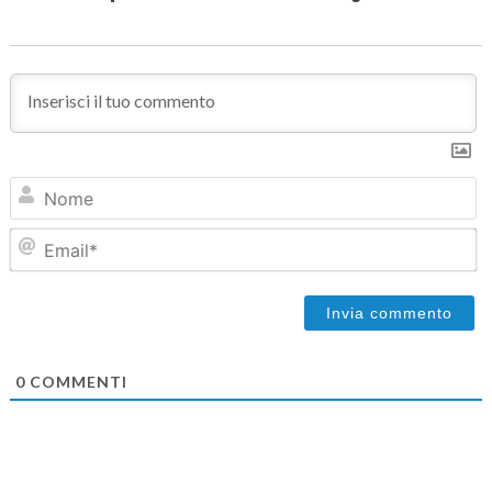
N
Em
0
COMMENTI