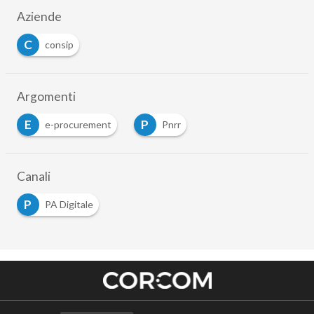
Aziende
C
consip
Argomenti
E
P
e-procurement
Pnrr
Canali
P
PA Digitale