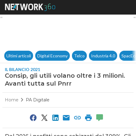
Consip, gli utili volano oltre i 
Ultimi articoli
Digital Economy
Telco
Industria 4.0
SpacEc
IL BILANCIO 2021
Consip, gli utili volano oltre i 3 milioni.
Avanti tutta sul Pnrr
Home
PA Digitale