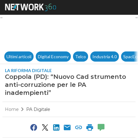
Coppola (PD): “Nuovo Cad str
Ultimi articoli
Digital Economy
Telco
Industria 4.0
SpacEc
LA RIFORMA DIGITALE
Coppola (PD): “Nuovo Cad strumento
anti-corruzione per le PA
inadempienti”
Home
PA Digitale