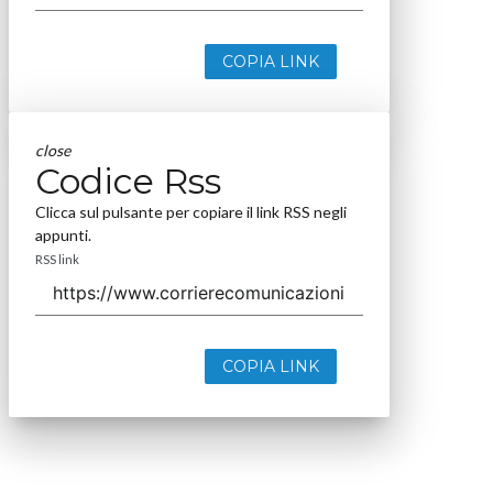
COPIA LINK
close
Codice Rss
Clicca sul pulsante per copiare il link RSS negli
appunti.
RSS link
COPIA LINK