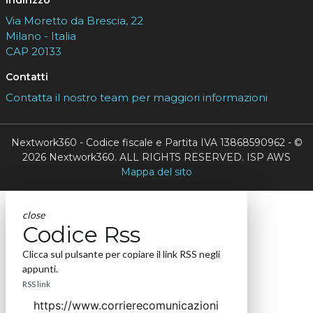
Indirizzo
Via Moretto da Brescia, 22
Milano - Italia
CAP 20133
Contatti
Contatta il nostro team per maggiori informazioni
Nextwork360 - Codice fiscale e Partita IVA 13868590962 - ©
2026 Nextwork360. ALL RIGHTS RESERVED. ISP AWS
Mappa del sito
close
Codice Rss
Clicca sul pulsante per copiare il link RSS negli
appunti.
RSS link