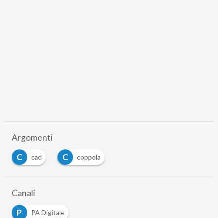
Argomenti
C
C
cad
coppola
Canali
P
PA Digitale