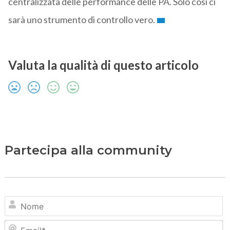
centralizzata delle performance delle PA. Solo così ci
sarà uno strumento di controllo vero.
Valuta la qualità di questo articolo
Partecipa alla community
N
Em