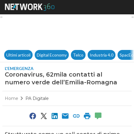
Coronavirus, 62mila contatti
Ultimi articoli
Digital Economy
Telco
Industria 4.0
SpacEc
L'EMERGENZA
Coronavirus, 62mila contatti al
numero verde dell’Emilia-Romagna
Home
PA Digitale