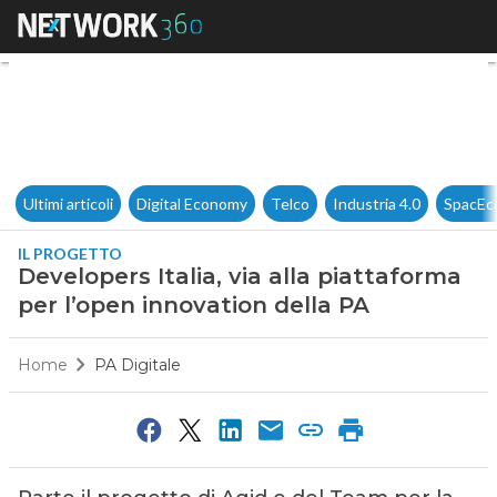
Developers Italia, via alla pi
Ultimi articoli
Digital Economy
Telco
Industria 4.0
SpacEc
IL PROGETTO
Developers Italia, via alla piattaforma
per l’open innovation della PA
Home
PA Digitale