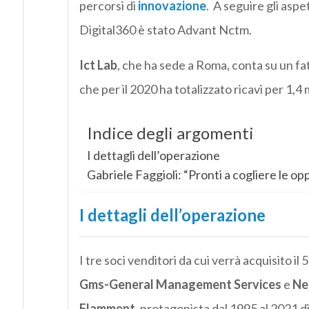
percorsi di
innovazione
. A seguire gli aspet
Digital360 è stato Advant Nctm.
Ict Lab
, che ha sede a Roma, conta su un fa
che per il 2020 ha totalizzato ricavi per 1,4 
Indice degli argomenti
I dettagli dell’operazione
Gabriele Faggioli: “Pronti a cogliere le op
I dettagli dell’operazione
I tre soci venditori da cui verrà acquisito i
Gms-General Management Services
e
Ne
Flamment
, protagonista dal 1995 al 2021 d