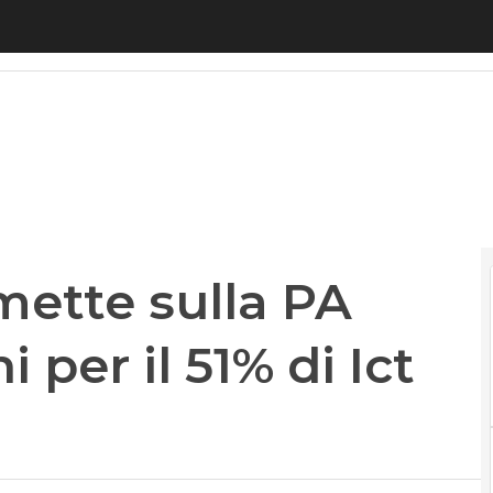
 sulla PA digitale: 1,5 milioni per il 51% di Ict La
ette sulla PA
i per il 51% di Ict