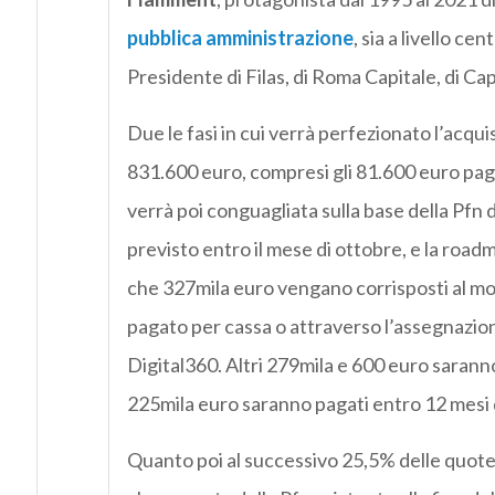
pubblica amministrazione
, sia a livello ce
Presidente di Filas, di Roma Capitale, di Ca
Due le fasi in cui verrà perfezionato l’acqui
831.600 euro, compresi gli 81.600 euro pagat
verrà poi conguagliata sulla base della Pfn de
previsto entro il mese di ottobre, e la roa
che 327mila euro vengano corrisposti al mo
pagato per cassa o attraverso l’assegnazione
Digital360. Altri 279mila e 600 euro saranno
225mila euro saranno pagati entro 12 mesi d
Quanto poi al successivo 25,5% delle quote s