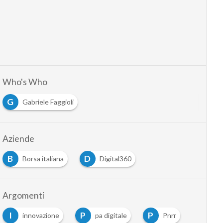
Who's Who
G
Gabriele Faggioli
Aziende
B
D
Borsa italiana
Digital360
Argomenti
I
P
P
innovazione
pa digitale
Pnrr