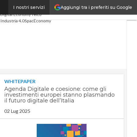
Aggiungi tra i preferiti su Google
b
I nostri servizi
Ultimi articoli
Digital Economy
Telco
Industria 4.0
SpacEconomy
PA Digitale
Green economy
Intelligenza artificiale
Videointerviste
Le Guide di CorCom
Podcast
Privacy
WHITEPAPER
Agenda Digitale e coesione: come gli
investimenti europei stanno plasmando
il futuro digitale dell’Italia
02 Lug 2025