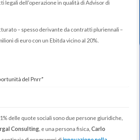
ti legali dell’operazione in qualità di Advisor di
tturato – spesso derivante da contratti pluriennali –
milioni di euro con un Ebitda vicino al 20%.
portunità del Pnrr”
l 51% delle quote sociali sono due persone giuridiche,
rgal Consulting
, e una persona fisica,
Carlo
i centinaia di programmi di
innovazione nella