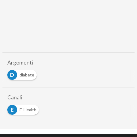
Argomenti
D
diabete
Canali
E
E-Health