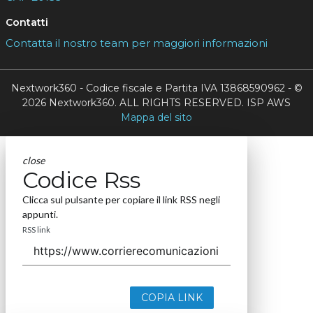
Contatti
Contatta il nostro team per maggiori informazioni
Nextwork360 - Codice fiscale e Partita IVA 13868590962 - ©
2026 Nextwork360. ALL RIGHTS RESERVED. ISP AWS
Mappa del sito
close
Codice Rss
Clicca sul pulsante per copiare il link RSS negli
appunti.
RSS link
COPIA LINK