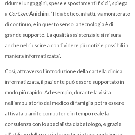
ridurre lungaggini, spese e spostamenti fisici”, spiega
a
CorCom
Anichini
. “Il diabetico, infatti, va monitorato
di continuo, e in questo senso la tecnologia è di
grande supporto. La qualità assistenziale si misura
anche nel riuscire a condividere più notizie possibili in
maniera informatizzata”.
Così, attraverso l’introduzione della cartella clinica
informatizzata, il paziente può essere supportato in
modo più rapido. Ad esempio, durante la visita
nell’ambulatorio del medico di famiglia potrà essere
attivata tramite computer e in tempo reale la
consulenza con lo specialista diabetologo, e grazie
all’utilizzo della rete informatica intraospedaliera al