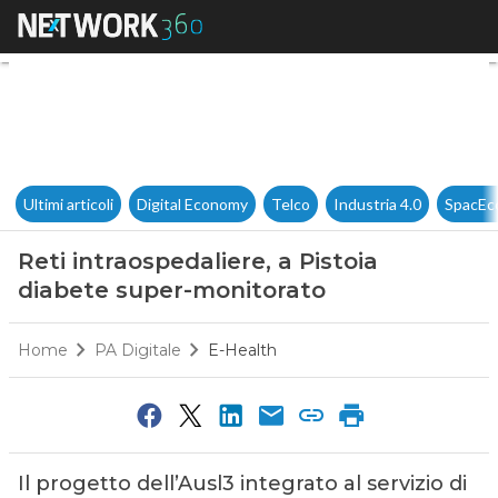
Reti intraospedaliere, a Pist
Ultimi articoli
Digital Economy
Telco
Industria 4.0
SpacEc
Reti intraospedaliere, a Pistoia
diabete super-monitorato
Home
PA Digitale
E-Health
Il progetto dell’Ausl3 integrato al servizio di