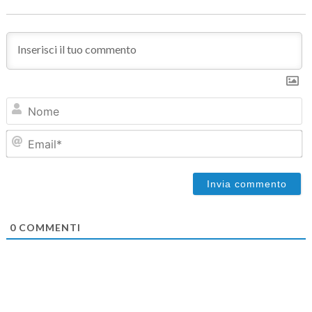
N
Em
0
COMMENTI