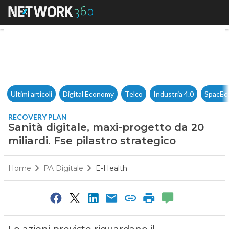
Sanità digitale, maxi-progetto 
Ultimi articoli
Digital Economy
Telco
Industria 4.0
SpacEc
RECOVERY PLAN
Sanità digitale, maxi-progetto da 20
miliardi. Fse pilastro strategico
Home
PA Digitale
E-Health