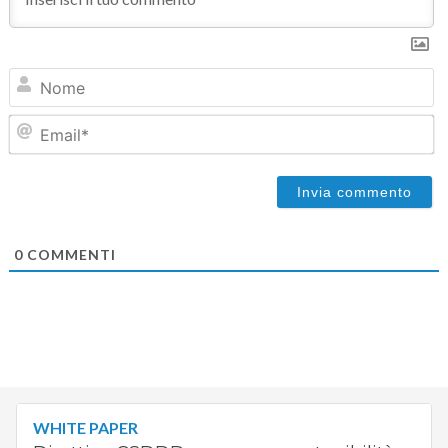
N
Em
0
COMMENTI
WHITE PAPER