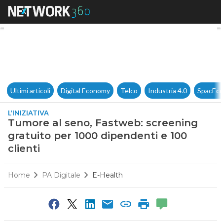
Tumore al seno, Fastweb: scre
Ultimi articoli
Digital Economy
Telco
Industria 4.0
SpacEc
L'INIZIATIVA
Tumore al seno, Fastweb: screening
gratuito per 1000 dipendenti e 100
clienti
Home
PA Digitale
E-Health