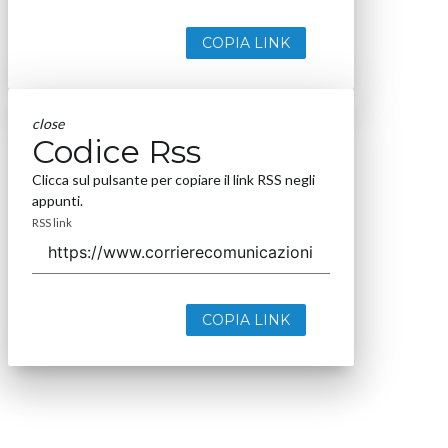
COPIA LINK
close
Codice Rss
Clicca sul pulsante per copiare il link RSS negli
appunti.
RSS link
COPIA LINK