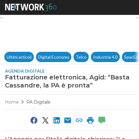
Fatturazione elettronica, Agid
Ultimi articoli
Digital Economy
Telco
Industria 4.0
SpacEc
AGENDA DIGITALE
Fatturazione elettronica, Agid: “Basta
Cassandre, la PA è pronta”
Home
PA Digitale