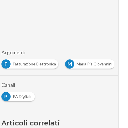
Argomenti
F
M
Fatturazione Elettronica
Maria Pia Giovannini
Canali
P
PA Digitale
Articoli correlati