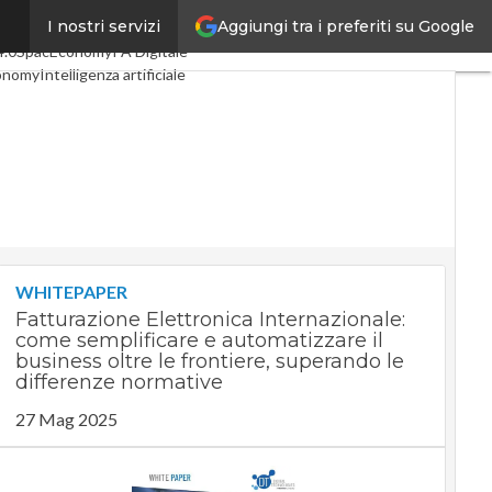
Aggiungi tra i preferiti su Google
I nostri servizi
coli
Digital Economy
Telco
4.0
SpacEconomy
PA Digitale
onomy
Intelligenza artificiale
rviste
Le Guide di CorCom
rivacy
WHITEPAPER
Fatturazione Elettronica Internazionale:
come semplificare e automatizzare il
business oltre le frontiere, superando le
differenze normative
27 Mag 2025