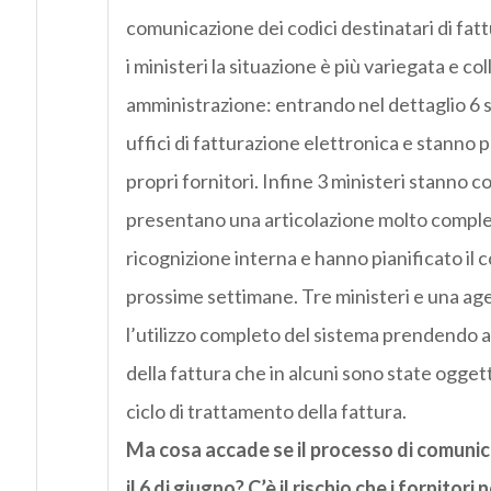
comunicazione dei codici destinatari di fatt
i ministeri la situazione è più variegata e co
amministrazione: entrando nel dettaglio 6 s
uffici di fatturazione elettronica e stanno 
propri fornitori. Infine 3 ministeri stanno c
presentano una articolazione molto compless
ricognizione interna e hanno pianificato il
prossime settimane. Tre ministeri e una ag
l’utilizzo completo del sistema prendendo acc
della fattura che in alcuni sono state ogge
ciclo di trattamento della fattura.
Ma cosa accade se il processo di comunic
il 6 di giugno? C’è il rischio che i fornito