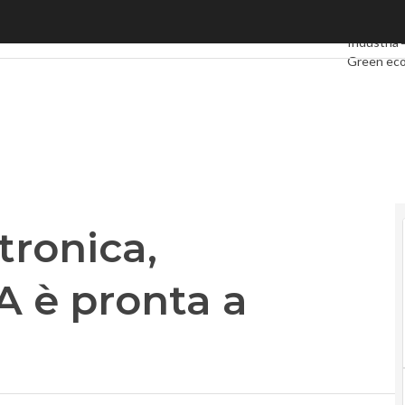
onica, Giovannini: “La PA è pronta a partire”
Ultimi arti
Industria 
Green ec
Videointe
Podcast
P
tronica,
A è pronta a