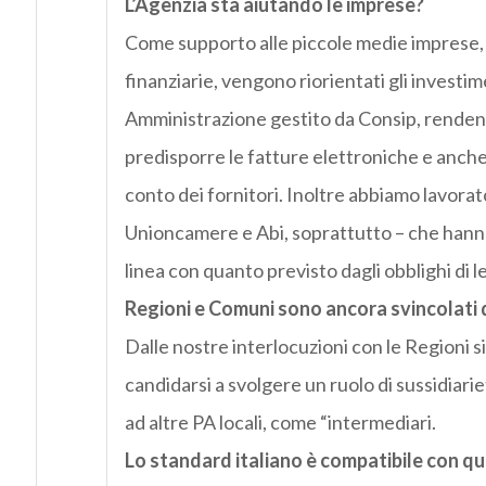
L’Agenzia sta aiutando le imprese?
Come supporto alle piccole medie imprese, i
finanziarie, vengono riorientati gli investi
Amministrazione gestito da Consip, rendendo
predisporre le fatture elettroniche e anche c
conto dei fornitori. Inoltre abbiamo lavorat
Unioncamere e Abi, soprattutto – che hanno
linea con quanto previsto dagli obblighi di l
Regioni e Comuni sono ancora svincolati 
Dalle nostre interlocuzioni con le Regioni s
candidarsi a svolgere un ruolo di sussidiarie
ad altre PA locali, come “intermediari.
Lo standard italiano è compatibile con q