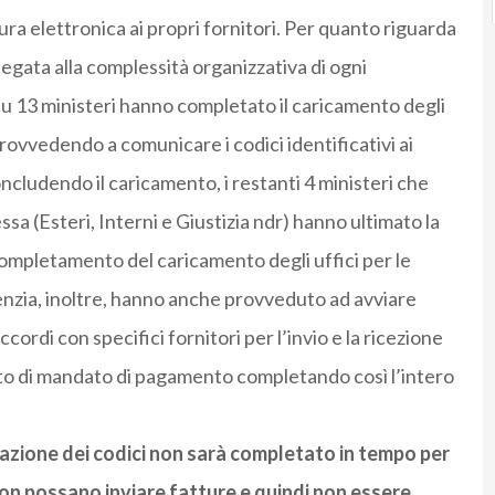
ura elettronica ai propri fornitori. Per quanto riguarda
llegata alla complessità organizzativa di ogni
u 13 ministeri hanno completato il caricamento degli
provvedendo a comunicare i codici identificativi ai
oncludendo il caricamento, i restanti 4 ministeri che
a (Esteri, Interni e Giustizia ndr) hanno ultimato la
 completamento del caricamento degli uffici per le
enzia, inoltre, hanno anche provveduto ad avviare
ordi con specifici fornitori per l’invio e la ricezione
tto di mandato di pagamento completando così l’intero
azione dei codici non sarà completato in tempo per
ri non possano inviare fatture e quindi non essere