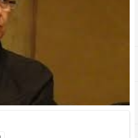
A
agid
i