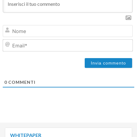
N
Em
0
COMMENTI
WHITEPAPER