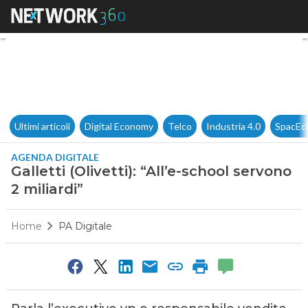
Galletti (Olivetti): “All’e-schoo
Ultimi articoli
Digital Economy
Telco
Industria 4.0
SpacEc
AGENDA DIGITALE
Galletti (Olivetti): “All’e-school servono
2 miliardi”
Home
PA Digitale